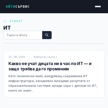
АЙТИ
СЪРВИС
// ЕТИКЕТ
Услуги
ИТ
Достъп до Интернет
Резервен Интернет
Видеонаблюдение
31.05.2026 · Киберсигурност
Фирмени мрежи
Какво не учат децата ни в час по ИТ — и
защо трябва да го променим
Firewall и VPN
Като технически екип, внедряващ съвременна ИТ
Хостинг и VPS сървъри
инфраструктура, ежедневно виждаме резултата от
образователната система: млади хора с диплом по ИТ,
Колокация на сървъри
които не знаят...
Абонаментна IT поддръжка