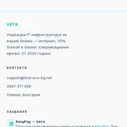
Технически изисквания
Общи условия
АЙТИ
СЪРВИС
Правна информация
Надеждна IT инфраструктура за
вашия бизнес — интернет, VPN,
GDPR
firewall и бизнес комуникационни
мрежи. От 2009 година.
Контакти
КОНТАКТИ
Блог
support@itservice-bg.net
0887 371 498
Плевен, България
ПЛАЩАНИЯ
EasyPay — каса
Плащане чрез клиентски номер на всяка каса
EasyPay
. При