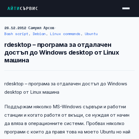
АЙТИ
СЪРВИС
26.12.2012
·
Самуил Арсов
·
Услуги
Bash script
,
Debian
,
Linux commands
,
Ubuntu
Достъп до Интернет
rdesktop – програма за отдалачен
достъп до Windows desktop от Linux
Резервен Интернет
машина
Видеонаблюдение
Фирмени мрежи
rdesktop – програма за отдалачен достъп до Windows
Firewall и VPN
desktop от Linux машина
Хостинг и VPS сървъри
Поддържам няколко MS-Windows сървъри и работни
Колокация на сървъри
станции и когато работя от вкъщи, се нуждая от начин
да вляза в операционните системи. Пробвах няколко
Абонаментна IT поддръжка
програми с които да правя това на моето Ubuntu но най