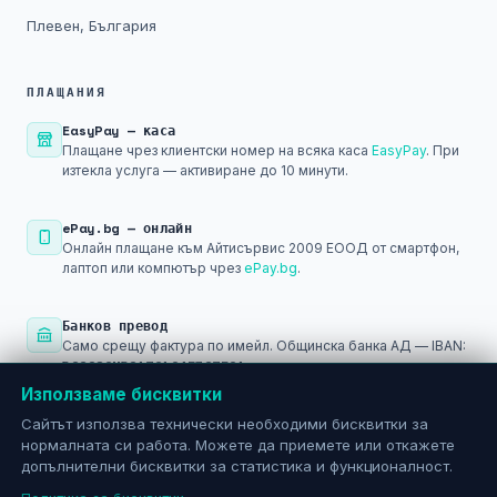
Плевен, България
ПЛАЩАНИЯ
EasyPay — каса
Плащане чрез клиентски номер на всяка каса
EasyPay
. При
изтекла услуга — активиране до 10 минути.
ePay.bg — онлайн
Онлайн плащане към Айтисървис 2009 ЕООД от смартфон,
лаптоп или компютър чрез
ePay.bg
.
Банков превод
Само срещу фактура по имейл. Общинска банка АД — IBAN:
BG29SOMB91301045793501
Използваме бисквитки
PayPal
Сайтът използва технически необходими бисквитки за
Плащане след регистрация в
PayPal
— за международни и
нормалната си работа. Можете да приемете или откажете
онлайн разплащания.
допълнителни бисквитки за статистика и функционалност.