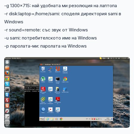
-g 1300×715: най удобната ми резолюция на лаптопа
-r disk:laptop=/home/sami: споделя директория sami в
Windows
-r sound=remote: със звук от Windows
-u sami: потребителското име на Windows
-p паролата-ми: паролата на Windows