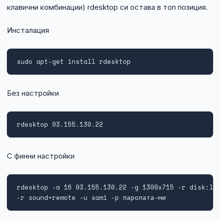
клавични комбинации) rdesktop си остава в топ позиция.
Инсталация
sudo apt-get install rdesktop
Без настройки
rdesktop 93.155.130.22
С финни настройки
rdesktop -a 16 93.155.130.22 -g 1300x715 -r disk:lap
-r sound=remote -u sami -p паролата-ми