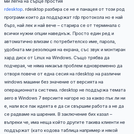
ми легна на сърце простия
NIS2
rdesktop
. rdesktop разбира се не е панацея от този род
програми които да поддържат rdp протокола но е най
Технически изисквания
бърз, най лек и най вече – старира се от терминала с
всички нужни опции наведнъж. Просто един ред и
Общи условия
автоматично влизам с потребителско име, парола,
удобната ми резолюция на екрана, със звук и монтиран
Правна информация
хард диск от Linux на Windows. Също трябва да
GDPR
подчерая, че няма никакъв проблем едновременно да
отворя повече от една сесия на rdesktop на различни
Контакти
windows машини без значение от версията на
операционната система. rdesktop не поддържа темата
Блог
aero в Windows 7 версиите нагоре но за какво пък ли ни
е, нали все пак идеята е да си свършим работа а не да
се радваме на шарения. В заключение бих казал –
въпреки че, има неща който другите такива клиенти не
поддържат (като кодова таблица например и някой