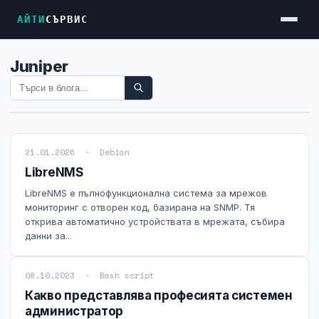
АЙТИ
СЪРВИС
Juniper
Услуги
Достъп до Интернет
Резервен Интернет
21.01.2026 · Debian
Видеонаблюдение
LibreNMS
Фирмени мрежи
LibreNMS е пълнофункционална система за мрежов
Firewall и VPN
мониторинг с отворен код, базирана на SNMP. Тя
открива автоматично устройствата в мрежата, събира
Хостинг и VPS сървъри
данни за...
Колокация на сървъри
08.10.2023 · Bash script
Абонаментна IT поддръжка
Какво представлява професията системен
администратор