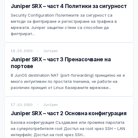
Juniper SRX – част 4 Политики за сигурност
Security Configuration Политиките за сигурност са
методи за филтриране и регистриране на трафика в
мрежата. Juniper защитни стени са способни да
филтрират...
18.10.2020 · Juniper
Juniper SRX – част 3 Пренасочване на
портове
В JunOS destination NAT (port-forwarding) принципно не е
много интуитивен по простата пчичина, че работи на
различен принцип от Linux базираните мрежови...
17.10.2020 · Juniper
Juniper SRX – част 2 Основна конфигурация
Базова конфигурация Създаване или промяна паролата
на суперпотребителя root Достъп на root чрез SSH – LAN
интерфейс Достъп на root чрез SSH...