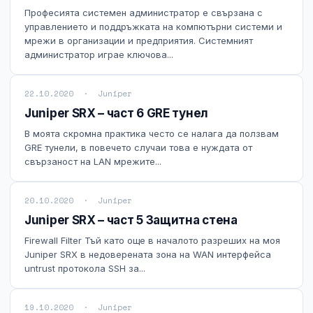
Технически изисквания
Професията системен администратор е свързана с
управлението и поддръжката на компютърни системи и
мрежи в организации и предприятия. Системният
Общи условия
администратор играе ключова...
Правна информация
22.10.2020 · Juniper
Juniper SRX – част 6 GRE тунел
GDPR
В моята скромна практика често се налага да ползвам
GRE тунели, в повечето случаи това е нуждата от
Контакти
свързаност на LAN мрежите...
Блог
20.10.2020 · Juniper
Juniper SRX – част 5 Защитна стена
Firewall Filter Тъй като още в началото разреших на моя
Juniper SRX в недоверената зона на WAN интерфейса
untrust протокола SSH за...
19.10.2020 · Juniper