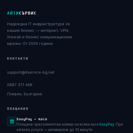
NIS2
АЙТИ
СЪРВИС
Технически изисквания
Надеждна IT инфраструктура за
вашия бизнес — интернет, VPN,
Общи условия
firewall и бизнес комуникационни
мрежи. От 2009 година.
Правна информация
КОНТАКТИ
GDPR
support@itservice-bg.net
Контакти
0887 371 498
Плевен, България
Блог
ПЛАЩАНИЯ
EasyPay — каса
Плащане чрез клиентски номер на всяка каса
EasyPay
. При
изтекла услуга — активиране до 10 минути.