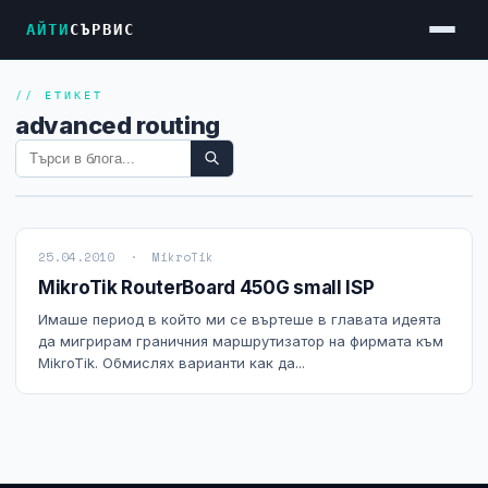
АЙТИ
СЪРВИС
// ЕТИКЕТ
Услуги
advanced routing
Достъп до Интернет
Резервен Интернет
Видеонаблюдение
25.04.2010 · MikroTik
Фирмени мрежи
MikroTik RouterBoard 450G small ISP
Firewall и VPN
Имаше период в който ми се въртеше в главата идеята
да мигрирам граничния маршрутизатор на фирмата към
Хостинг и VPS сървъри
MikroTik. Обмислях варианти как да...
Колокация на сървъри
Абонаментна IT поддръжка