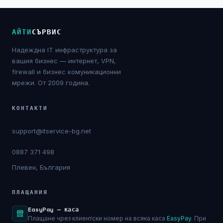
NIS2
АЙТИ
СЪРВИС
Технически изисквания
Надеждна IT инфраструктура за
Общи условия
вашия бизнес — интернет, VPN,
firewall и бизнес комуникационни
Правна информация
мрежи. От 2009 година.
GDPR
КОНТАКТИ
support@itservice-bg.net
Контакти
0887 371 498
Блог
Плевен, България
ПЛАЩАНИЯ
EasyPay — каса
Плащане чрез клиентски номер на всяка каса
EasyPay
. При