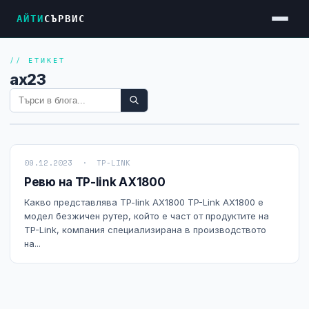
АЙТИ
СЪРВИС
// ЕТИКЕТ
Услуги
ax23
Достъп до Интернет
Резервен Интернет
Видеонаблюдение
09.12.2023 · TP-LINK
Фирмени мрежи
Ревю на TP-link AX1800
Firewall и VPN
Какво представлява TP-link AX1800 TP-Link AX1800 е
модел безжичен рутер, който е част от продуктите на
Хостинг и VPS сървъри
TP-Link, компания специализирана в производството
на...
Колокация на сървъри
Абонаментна IT поддръжка