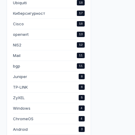
Ubiquiti
18
Киберсигурност
17
Cisco
16
openwrt
13
NIS2
12
Mail
11
bgp
11
Juniper
8
TP-LINK
6
ZyXEL
5
Windows
4
ChromeOS
4
Android
3