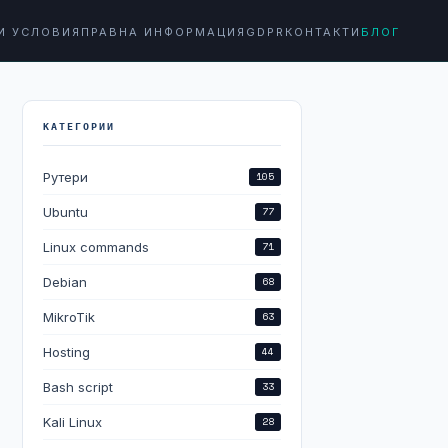
И УСЛОВИЯ
ПРАВНА ИНФОРМАЦИЯ
GDPR
КОНТАКТИ
БЛОГ
КАТЕГОРИИ
Рутери
105
Ubuntu
77
Linux commands
71
Debian
68
MikroTik
63
Hosting
44
Bash script
33
Kali Linux
28