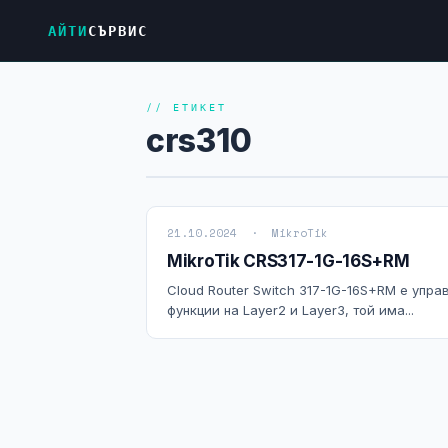
АЙТИ
СЪРВИС
// ЕТИКЕТ
crs310
21.10.2024 · MikroTik
MikroTik CRS317-1G-16S+RM
Cloud Router Switch 317-1G-16S+RM е упр
функции на Layer2 и Layer3, той има...