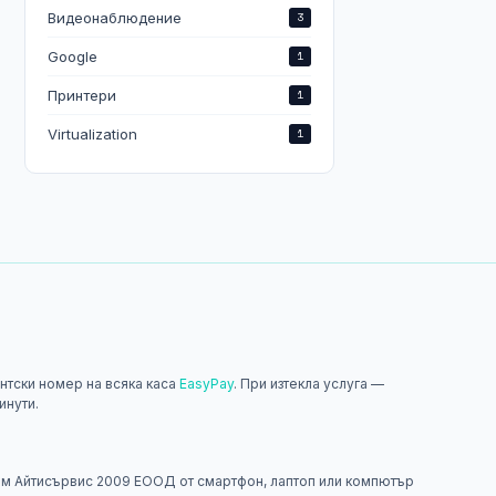
Видеонаблюдение
3
Google
1
Принтери
1
Virtualization
1
нтски номер на всяка каса
EasyPay
. При изтекла услуга —
инути.
н
м Айтисървис 2009 ЕООД от смартфон, лаптоп или компютър