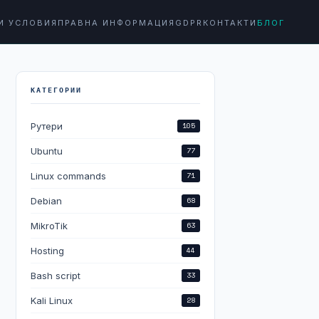
И УСЛОВИЯ
ПРАВНА ИНФОРМАЦИЯ
GDPR
КОНТАКТИ
БЛОГ
КАТЕГОРИИ
Рутери
105
Ubuntu
77
Linux commands
71
Debian
68
MikroTik
63
Hosting
44
Bash script
33
Kali Linux
28