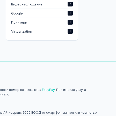
Видеонаблюдение
3
Google
1
Принтери
1
Virtualization
1
нтски номер на всяка каса
EasyPay
. При изтекла услуга —
инути.
н
м Айтисървис 2009 ЕООД от смартфон, лаптоп или компютър