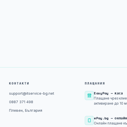
КОНТАКТИ
ПЛАЩАНИЯ
EasyPay — каса
support@itservice-bg.net
Плащане чрез клие
0887 371 498
активиране до 10 м
Плевен, България
ePay.bg — онлай
Онлайн плащане къ