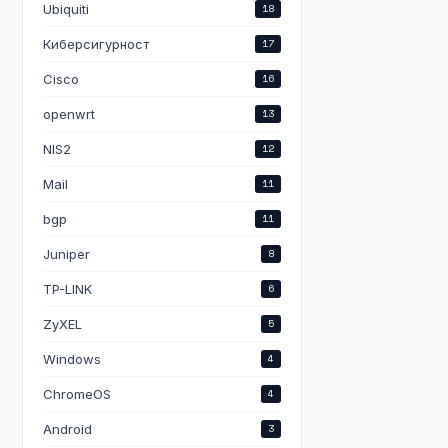
Ubiquiti
18
Киберсигурност
17
Cisco
16
openwrt
13
NIS2
12
Mail
11
bgp
11
Juniper
8
TP-LINK
6
ZyXEL
5
Windows
4
ChromeOS
4
Android
3