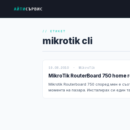
АЙТИ
СЪРВИС
// ЕТИКЕТ
mikrotik cli
19.08.2010 · MikroTik
MikroTik RouterBoard 750 home r
Mikrotik Routerboard 750 според мен е съ
момента на пазара. Инсталирах си един так