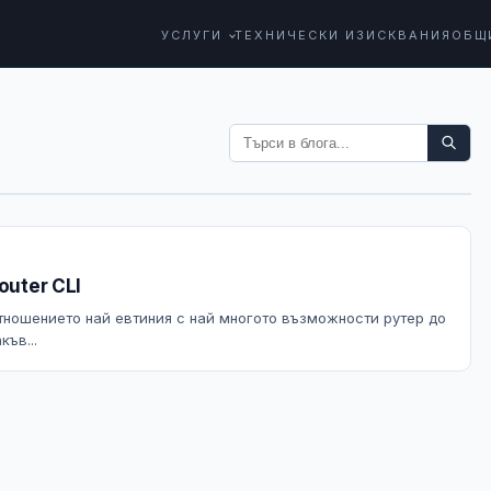
УСЛУГИ
ТЕХНИЧЕСКИ ИЗИСКВАНИЯ
ОБЩ
outer CLI
отношението най евтиния с най многото възможности рутер до
ъв...