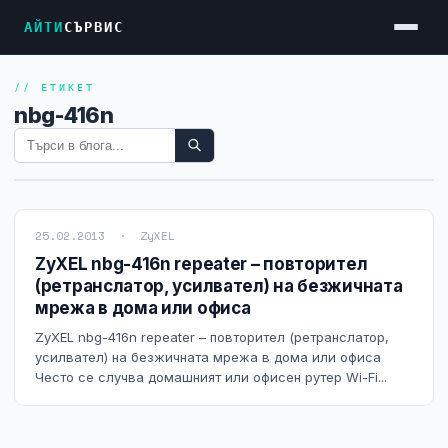
АЙТИ
СЪРВИС
// ЕТИКЕТ
Услуги
nbg-416n
Достъп до Интернет
Резервен Интернет
Видеонаблюдение
25.02.2013 · ZyXEL
Фирмени мрежи
ZyXEL nbg-416n repeater – повторител
(ретранслатор, усилвател) на безжичната
Firewall и VPN
мрежа в дома или офиса
Хостинг и VPS сървъри
ZyXEL nbg-416n repeater – повторител (ретранслатор,
усилвател) на безжичната мрежа в дома или офиса
Колокация на сървъри
Често се случва домашният или офисен рутер Wi-Fi...
Абонаментна IT поддръжка