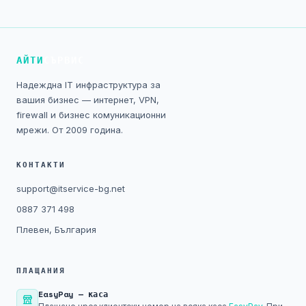
Технически изисквания
Общи условия
АЙТИ
СЪРВИС
Правна информация
Надеждна IT инфраструктура за
вашия бизнес — интернет, VPN,
GDPR
firewall и бизнес комуникационни
мрежи. От 2009 година.
Контакти
КОНТАКТИ
Блог
support@itservice-bg.net
0887 371 498
Плевен, България
ПЛАЩАНИЯ
EasyPay — каса