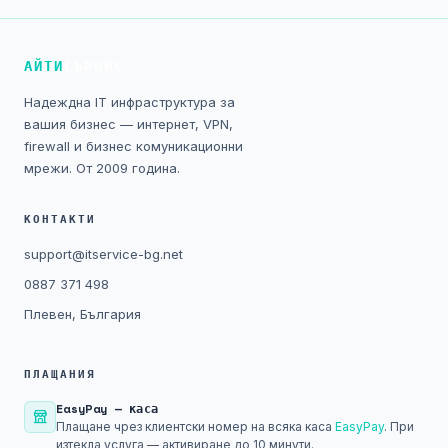
Технически изисквания
Общи условия
АЙТИ
СЪРВИС
Надеждна IT инфраструктура за
Правна информация
вашия бизнес — интернет, VPN,
firewall и бизнес комуникационни
GDPR
мрежи. От 2009 година.
Контакти
КОНТАКТИ
support@itservice-bg.net
Блог
0887 371 498
Плевен, България
ПЛАЩАНИЯ
EasyPay — каса
Плащане чрез клиентски номер на всяка каса
EasyPay
. При
изтекла услуга — активиране до 10 минути.