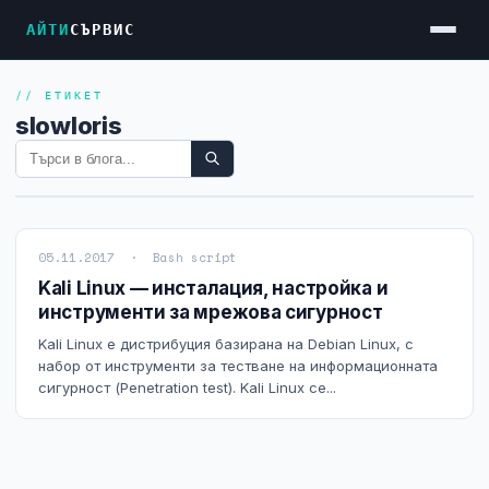
АЙТИ
СЪРВИС
// ЕТИКЕТ
Услуги
slowloris
Достъп до Интернет
Резервен Интернет
Видеонаблюдение
05.11.2017 · Bash script
Фирмени мрежи
Kali Linux — инсталация, настройка и
инструменти за мрежова сигурност
Firewall и VPN
Kali Linux е дистрибуция базирана на Debian Linux, с
Хостинг и VPS сървъри
набор от инструменти за тестване на информационната
сигурност (Penetration test). Kali Linux се...
Колокация на сървъри
Абонаментна IT поддръжка