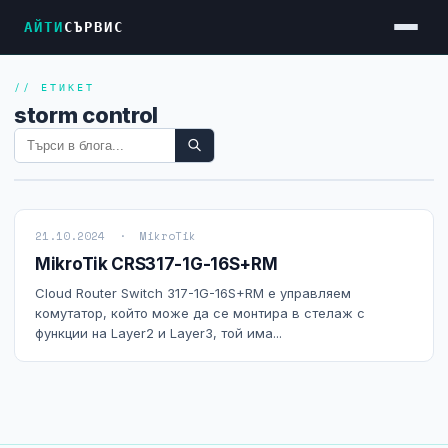
АЙТИ
СЪРВИС
// ЕТИКЕТ
Услуги
storm control
Достъп до Интернет
Резервен Интернет
Видеонаблюдение
21.10.2024 · MikroTik
Фирмени мрежи
MikroTik CRS317-1G-16S+RM
Firewall и VPN
Cloud Router Switch 317-1G-16S+RM е управляем
комутатор, който може да се монтира в стелаж с
Хостинг и VPS сървъри
функции на Layer2 и Layer3, той има...
Колокация на сървъри
Абонаментна IT поддръжка