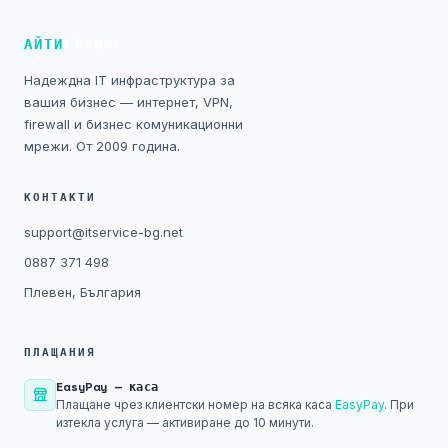
Технически изисквания
АЙТИ
СЪРВИС
Общи условия
Надеждна IT инфраструктура за
вашия бизнес — интернет, VPN,
Правна информация
firewall и бизнес комуникационни
мрежи. От 2009 година.
GDPR
КОНТАКТИ
Контакти
support@itservice-bg.net
0887 371 498
Блог
Плевен, България
ПЛАЩАНИЯ
EasyPay — каса
Плащане чрез клиентски номер на всяка каса
EasyPay
. При
изтекла услуга — активиране до 10 минути.