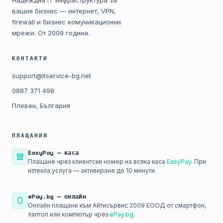
Надеждна IT инфраструктура за
Технически изисквания
вашия бизнес — интернет, VPN,
firewall и бизнес комуникационни
Общи условия
мрежи. От 2009 година.
Правна информация
КОНТАКТИ
support@itservice-bg.net
GDPR
0887 371 498
Плевен, България
Контакти
Блог
ПЛАЩАНИЯ
EasyPay — каса
Плащане чрез клиентски номер на всяка каса
EasyPay
. При
изтекла услуга — активиране до 10 минути.
ePay.bg — онлайн
Онлайн плащане към Айтисървис 2009 ЕООД от смартфон,
лаптоп или компютър чрез
ePay.bg
.