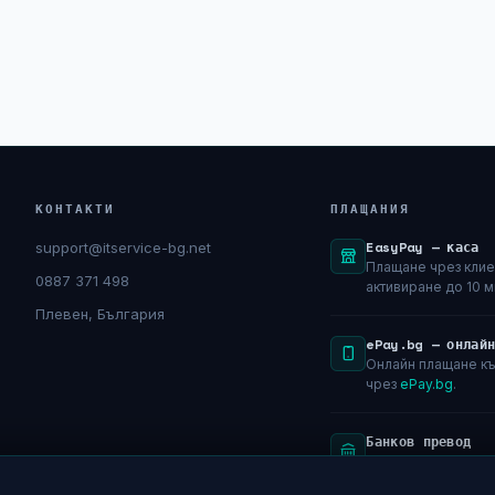
КОНТАКТИ
ПЛАЩАНИЯ
EasyPay — каса
support@itservice-bg.net
Плащане чрез клие
0887 371 498
активиране до 10 м
Плевен, България
ePay.bg — онлай
Онлайн плащане къ
чрез
ePay.bg
.
Банков превод
Само срещу фактур
BG29SOMB9130104