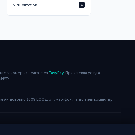
Virtualization
1
нтски номер на всяка каса
EasyPay
. При изтекла услуга —
инути.
н
м Айтисървис 2009 ЕООД от смартфон, лаптоп или компютър
а по имейл. Общинска банка АД — IBAN:
5793501