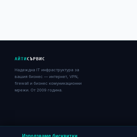
АЙТИ
СЪРВИС
Надеждна IT инфраструктура за
вашия бизнес — интернет, VPN,
firewall и бизнес комуникационни
мрежи. От 2009 година.
Използваме бисквитки