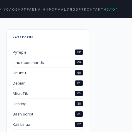
И УСЛОВИЯ
ПРАВНА ИНФОРМАЦИЯ
GDPR
КОНТАКТИ
БЛОГ
КАТЕГОРИИ
Рутери
92
Linux commands
69
Ubuntu
68
Debian
61
MikroTik
60
Hosting
38
Bash script
31
Kali Linux
27