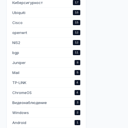
Киберсигурност
17
Ubiquiti
16
Cisco
15
openwrt
12
NIS2
12
bgp
11
Juniper
8
Mail
5
TP-LINK
4
ChromeOS
4
Видеонаблюдение
3
Windows
2
Android
1