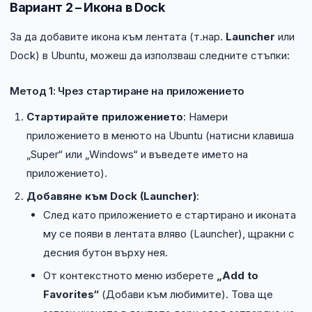
Вариант 2 – Икона в Dock
За да добавите икона към лентата (т.нар.
Launcher
или
Dock) в Ubuntu, можеш да използваш следните стъпки:
Метод 1: Чрез стартиране на приложението
Стартирайте приложението
: Намери
приложението в менюто на Ubuntu (натисни клавиша
„Super“ или „Windows“ и въведете името на
приложението).
Добавяне към Dock (Launcher)
:
След като приложението е стартирано и иконата
му се появи в лентата вляво (Launcher), щракни с
десния бутон върху нея.
От контекстното меню изберете
„Add to
Favorites“
(Добави към любимите). Това ще