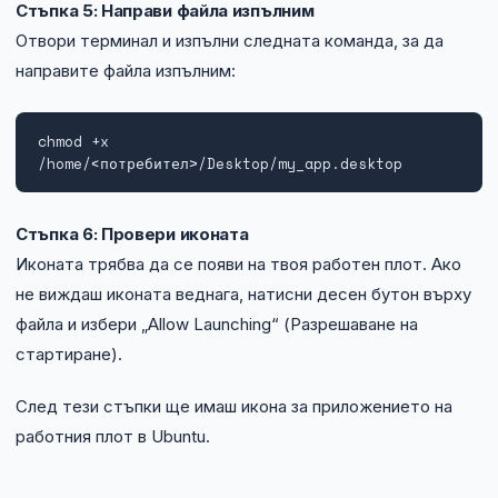
Стъпка 5: Направи файла изпълним
Отвори терминал и изпълни следната команда, за да
направите файла изпълним:
chmod +x 
/home/<потребител>/Desktop/my_app.desktop
Стъпка 6: Провери иконата
Иконата трябва да се появи на твоя работен плот. Ако
не виждаш иконата веднага, натисни десен бутон върху
файла и избери „Allow Launching“ (Разрешаване на
стартиране).
След тези стъпки ще имаш икона за приложението на
работния плот в Ubuntu.