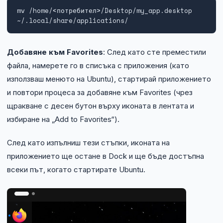
mv /home/<потребител>/Desktop/my_app.desktop 
~/.local/share/applications/
Добавяне към Favorites
: След като сте преместили
файла, намерете го в списъка с приложения (като
използваш менюто на Ubuntu), стартирай приложението
и повтори процеса за добавяне към Favorites (чрез
щракване с десен бутон върху иконата в лентата и
избиране на „Add to Favorites“).
След като изпълниш тези стъпки, иконата на
приложението ще остане в Dock и ще бъде достъпна
всеки път, когато стартирате Ubuntu.