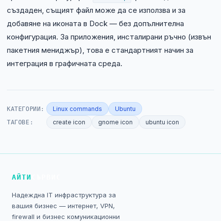
създаден, същият файл може да се използва и за
добавяне на иконата в Dock — без допълнителна
конфигурация. За приложения, инсталирани ръчно (извън
пакетния мениджър), това е стандартният начин за
интеграция в графичната среда.
КАТЕГОРИИ:
Linux commands
Ubuntu
ТАГОВЕ:
create icon
gnome icon
ubuntu icon
АЙТИ
СЪРВИС
Надеждна IT инфраструктура за
вашия бизнес — интернет, VPN,
firewall и бизнес комуникационни