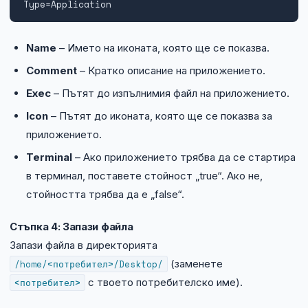
Type=Application
Name
– Името на иконата, която ще се показва.
Comment
– Кратко описание на приложението.
Exec
– Пътят до изпълнимия файл на приложението.
Icon
– Пътят до иконата, която ще се показва за
приложението.
Terminal
– Ако приложението трябва да се стартира
в терминал, поставете стойност „true“. Ако не,
стойността трябва да е „false“.
Стъпка 4: Запази файла
Запази файла в директорията
/home/<потребител>/Desktop/
(заменете
<потребител>
с твоето потребителско име).