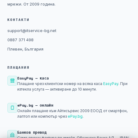
мрежи. От 2009 година.
КОНТАКТИ
support@itservice-bg.net
0887 371 498
Плевен, България
ПЛАЩАНИЯ
EasyPay — каса
Плащане чрез клиентски номер на всяка каса
EasyPay
. При
изтекла услуга — активиране до 10 минути.
ePay.bg — онлайн
Онлайн плащане към Айтисървис 2009 ЕООД от смартфон,
лаптоп или компютър чрез
ePay.bg
.
Банков превод
Само срещу фактура по имейл. Общинска банка АД — IBAN: