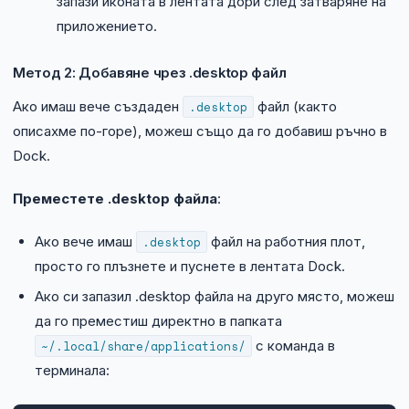
запази иконата в лентата дори след затваряне на
приложението.
Метод 2: Добавяне чрез .desktop файл
Ако имаш вече създаден
.desktop
файл (както
описахме по-горе), можеш също да го добавиш ръчно в
Dock.
Преместете .desktop файла
:
Ако вече имаш
.desktop
файл на работния плот,
просто го плъзнете и пуснете в лентата Dock.
Ако си запазил .desktop файла на друго място, можеш
да го преместиш директно в папката
~/.local/share/applications/
с команда в
терминала: