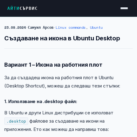
АЙТИ
СЪРВИС
23.09.2024
·
Самуил Арсов
·
Linux commands
,
Ubuntu
Услуги
Създаване на икона в Ubuntu Desktop
Достъп до Интернет
Резервен Интернет
Вариант 1 – Икона на работния плот
Видеонаблюдение
За да създадеш икона на работния плот в Ubuntu
Фирмени мрежи
(Desktop Shortcut), можеш да следваш тези стъпки:
Firewall и VPN
Хостинг и VPS сървъри
1.
Използване на .desktop файл:
Колокация на сървъри
В Ubuntu и други Linux дистрибуции се използват
.desktop
файлове за създаване на икони на
Абонаментна IT поддръжка
приложения. Ето как можеш да направиш това: