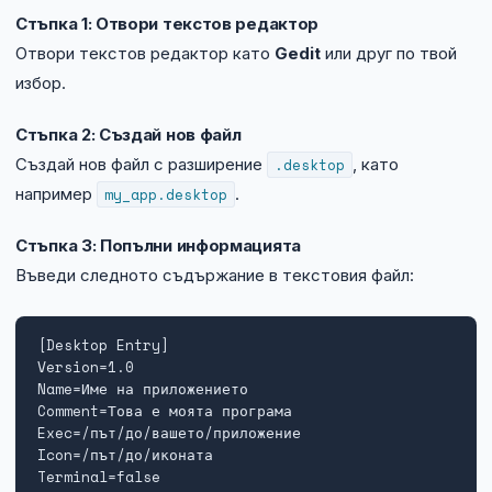
Технически изисквания
Стъпка 1: Отвори текстов редактор
Отвори текстов редактор като
Gedit
или друг по твой
Общи условия
избор.
Правна информация
Стъпка 2: Създай нов файл
Създай нов файл с разширение
.desktop
, като
GDPR
например
my_app.desktop
.
Контакти
Стъпка 3: Попълни информацията
Въведи следното съдържание в текстовия файл:
Блог
[Desktop Entry]

Version=1.0

Name=Име на приложението

Comment=Това е моята програма

Exec=/път/до/вашето/приложение

Icon=/път/до/иконата

Terminal=false
