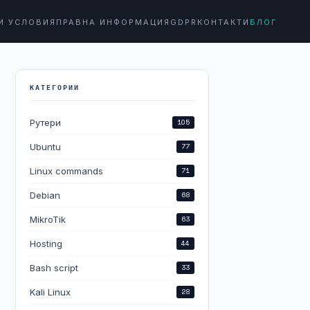
И УСЛОВИЯ
ПРАВНА ИНФОРМАЦИЯ
GDPR
КОНТАКТИ
БЛОГ
КАТЕГОРИИ
Рутери
105
Ubuntu
77
Linux commands
71
Debian
68
MikroTik
63
Hosting
44
Bash script
33
Kali Linux
28