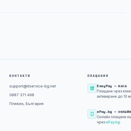
КОНТАКТИ
ПЛАЩАНИЯ
EasyPay — каса
support@itservice-bg.net
Плащане чрез клие
0887 371 498
активиране до 10 м
Плевен, България
ePay.bg — онлай
Онлайн плащане къ
чрез
ePay.bg
.