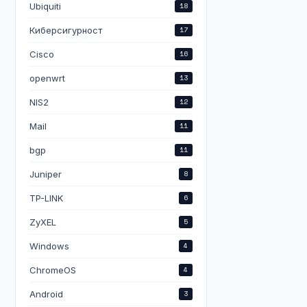
Ubiquiti
18
Киберсигурност
17
Cisco
16
openwrt
13
NIS2
12
Mail
11
bgp
11
Juniper
8
TP-LINK
6
ZyXEL
5
Windows
4
ChromeOS
4
Android
3