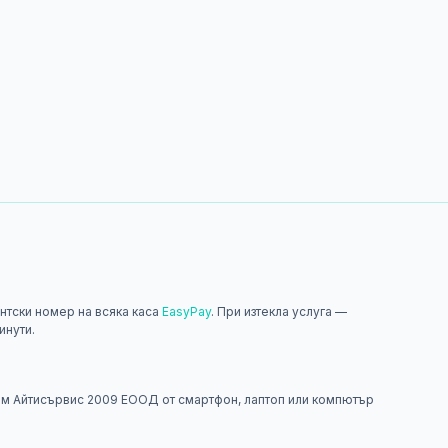
нтски номер на всяка каса
EasyPay
. При изтекла услуга —
инути.
н
м Айтисървис 2009 ЕООД от смартфон, лаптоп или компютър