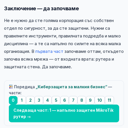
Заключение — да започваме
Не е нужно да сте голяма корпорация със собствен
отдел по сигурност, за да сте защитени. Нужни са
правилните инструменти, правилната подредба и малко
дисциплина — а те са напълно по силите на всяка малка
организация. В
първата част
започваме оттам, откъдето
започва всяка мрежа — от входната врата: рутера и
защитната стена. Да започваме.
Поредица
„Киберзащита за малкия бизнес“
—
части:
0
1
2
3
4
5
6
7
8
9
10
11
Следваща част: 1 — напълно защитен MikroTik
рутер →