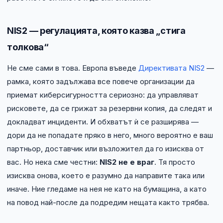
NIS2 — регулацията, която казва „стига
толкова“
Не сме сами в това. Европа въведе
Директивата NIS2
—
рамка, която задължава все повече организации да
приемат киберсигурността сериозно: да управляват
рисковете, да се грижат за резервни копия, да следят и
докладват инциденти. И обхватът ѝ се разширява —
дори да не попадате пряко в него, много вероятно е ваш
партньор, доставчик или възложител да го изисква от
вас. Но нека сме честни:
NIS2 не е враг
. Тя просто
изисква онова, което е разумно да направите така или
иначе. Ние гледаме на нея не като на бумащина, а като
на повод най-после да подредим нещата както трябва.