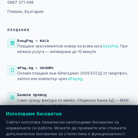
0887 371 498
Плевен, България
ПЛАЩАНИЯ
EasyPay — каса
Плащане чрез клиентски номер на всяка каса
EasyPay
. При
изтекла услуга — активиране до 10 минути.
ePay.bg — онлайн
Онлайн плащане към Айтисървис 2009 ЕООД от смартфон,
лаптоп или компютър чрез
ePay.bg
.
Банков превод
Само срещу фактура по имейл. Общинска банка АД — IBAN:
BG29SOMB91301045793501
Използваме бисквитки
PayPal
Сайтът използва технически необходими бисквитки за
Плащане след регистрация в
PayPal
— за международни и
нормалната си работа. Можете да приемете или откажете
онлайн разплащания.
допълнителни бисквитки за статистика и функционалност.