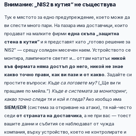
Внимание: „NIS2 в кутия“ не съществува
Тук е мястото за едно предупреждение, което може да
ви спести много пари. На пазара има доставчици, които
продават на малките фирми
една скъпа „защитна
стена в кутия“
и я представят като „готово решение за
NIS2″ — срещу солиден месечен наем. Устройството се
монтира, лампичките светят и… оттам нататък
никой
във фирмата няма достъп до него, никой не знае
какво точно прави, как ви пази и от какво
. Задайте си
простите въпроси:
Къде са логовете му?
(„Ще ви ги
пращаме по мейла.“)
Къде е системата за мониторинг,
какво точно следи тя и кой я гледа?
Ако изобщо има
SIEM/EDR
(система за откриване на атаки), тя най-често
седи
от страната на доставчика
, а не при вас — тоест
вашите данни и събития се наблюдават от чужда
компания, върху устройство, което не контролирате и