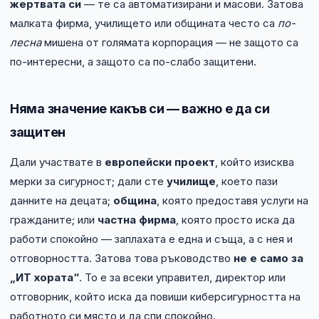
жертвата си
— те са автоматизирани и масови. Затова
малката фирма, училището или общината често са
по-
лесна
мишена от голямата корпорация — не защото са
по-интересни, а защото са по-слабо защитени.
Няма значение какъв си — важно е да си
защитен
Дали участвате в
европейски проект
, който изисква
мерки за сигурност; дали сте
училище
, което пази
данните на децата;
община
, която предоставя услуги на
гражданите; или
частна фирма
, която просто иска да
работи спокойно — заплахата е една и съща, а с нея и
отговорността. Затова това ръководство
не е само за
„ИТ хората“
. То е за всеки управител, директор или
отговорник, който иска да повиши киберсигурността на
работното си място и да спи спокойно.