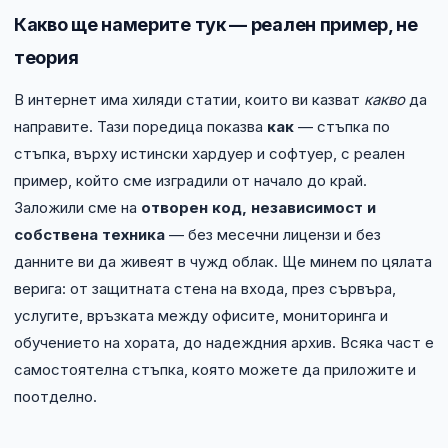
Какво ще намерите тук — реален пример, не
теория
В интернет има хиляди статии, които ви казват
какво
да
направите. Тази поредица показва
как
— стъпка по
стъпка, върху истински хардуер и софтуер, с реален
пример, който сме изградили от начало до край.
Заложили сме на
отворен код, независимост и
собствена техника
— без месечни лицензи и без
данните ви да живеят в чужд облак. Ще минем по цялата
верига: от защитната стена на входа, през сървъра,
услугите, връзката между офисите, мониторинга и
обучението на хората, до надеждния архив. Всяка част е
самостоятелна стъпка, която можете да приложите и
поотделно.