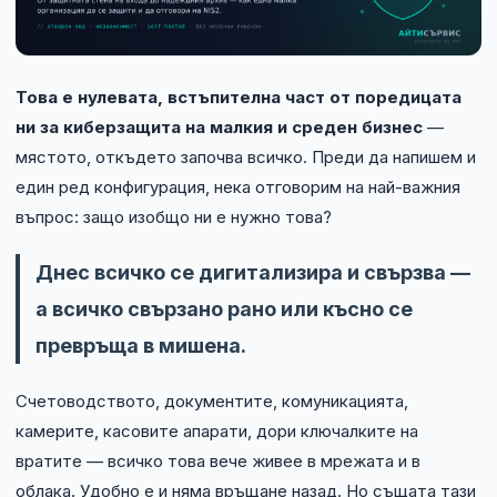
Технически изисквания
Общи условия
Това е нулевата, встъпителна част от поредицата
ни за киберзащита на малкия и среден бизнес
—
Правна информация
мястото, откъдето започва всичко. Преди да напишем и
GDPR
един ред конфигурация, нека отговорим на най-важния
въпрос: защо изобщо ни е нужно това?
Контакти
Днес всичко се дигитализира и свързва —
Блог
а всичко свързано рано или късно се
превръща в мишена.
Счетоводството, документите, комуникацията,
камерите, касовите апарати, дори ключалките на
вратите — всичко това вече живее в мрежата и в
облака. Удобно е и няма връщане назад. Но същата тази