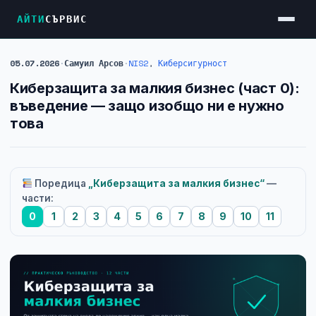
АЙТИ
СЪРВИС
05.07.2026
·
Самуил Арсов
·
NIS2
,
Киберсигурност
Услуги
Киберзащита за малкия бизнес (част 0):
Достъп до Интернет
въведение — защо изобщо ни е нужно
това
Резервен Интернет
Видеонаблюдение
Фирмени мрежи
Поредица
„Киберзащита за малкия бизнес“
—
части:
Firewall и VPN
0
1
2
3
4
5
6
7
8
9
10
11
Хостинг и VPS сървъри
Колокация на сървъри
Абонаментна IT поддръжка