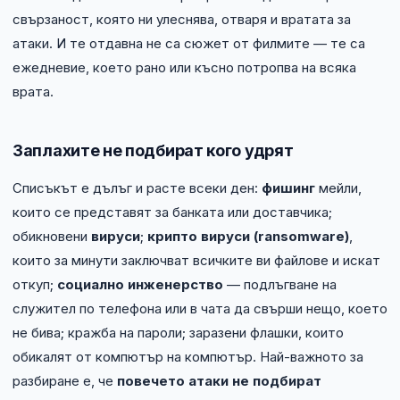
свързаност, която ни улеснява, отваря и вратата за
атаки. И те отдавна не са сюжет от филмите — те са
ежедневие, което рано или късно потропва на всяка
врата.
Заплахите не подбират кого удрят
Списъкът е дълъг и расте всеки ден:
фишинг
мейли,
които се представят за банката или доставчика;
обикновени
вируси
;
крипто вируси (ransomware)
,
които за минути заключват всичките ви файлове и искат
откуп;
социално инженерство
— подлъгване на
служител по телефона или в чата да свърши нещо, което
не бива; кражба на пароли; заразени флашки, които
обикалят от компютър на компютър. Най-важното за
разбиране е, че
повечето атаки не подбират