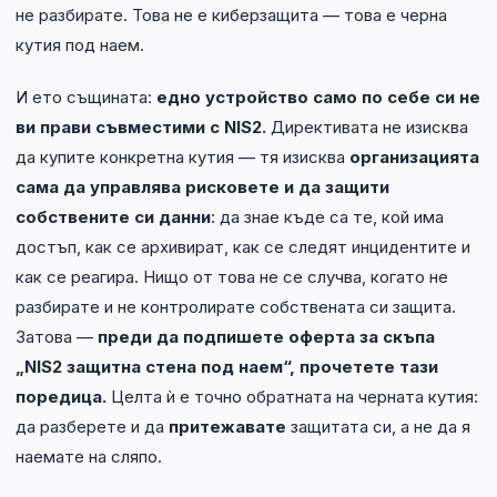
не разбирате. Това не е киберзащита — това е черна
кутия под наем.
И ето същината:
едно устройство само по себе си не
ви прави съвместими с NIS2.
Директивата не изисква
да купите конкретна кутия — тя изисква
организацията
сама да управлява рисковете и да защити
собствените си данни
: да знае къде са те, кой има
достъп, как се архивират, как се следят инцидентите и
как се реагира. Нищо от това не се случва, когато не
разбирате и не контролирате собствената си защита.
Затова —
преди да подпишете оферта за скъпа
„NIS2 защитна стена под наем“, прочетете тази
поредица.
Целта ѝ е точно обратната на черната кутия:
да разберете и да
притежавате
защитата си, а не да я
наемате на сляпо.