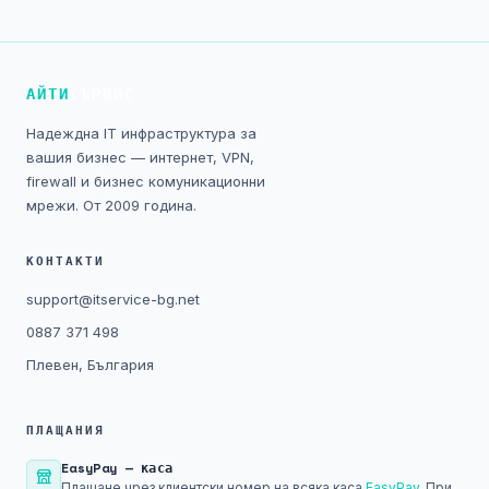
Технически изисквания
Общи условия
АЙТИ
СЪРВИС
Правна информация
Надеждна IT инфраструктура за
вашия бизнес — интернет, VPN,
GDPR
firewall и бизнес комуникационни
мрежи. От 2009 година.
Контакти
КОНТАКТИ
Блог
support@itservice-bg.net
0887 371 498
Плевен, България
ПЛАЩАНИЯ
EasyPay — каса
Плащане чрез клиентски номер на всяка каса
EasyPay
. При