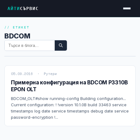
АЙТИ
СЪРВИС
// ЕТИКЕТ
Услуги
BDCOM
Достъп до Интернет
Резервен Интернет
Видеонаблюдение
05.09.2016 · Рутери
Фирмени мрежи
Примерна конфигурация на BDCOM P3310B
EPON OLT
Firewall и VPN
BDCOM_OLT#show running-config Building configuration...
Хостинг и VPS сървъри
Current configuration: ! !version 10.1.0B build 33463 service
timestamps log date service timestamps debug date service
Колокация на сървъри
password-encryption !...
Абонаментна IT поддръжка