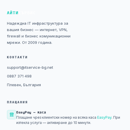
Технически изисквания
АЙТИ
СЪРВИС
Общи условия
Надеждна IT инфраструктура за
вашия бизнес — интернет, VPN,
Правна информация
firewall и бизнес комуникационни
мрежи. От 2009 година.
GDPR
КОНТАКТИ
Контакти
support@itservice-bg.net
0887 371 498
Блог
Плевен, България
ПЛАЩАНИЯ
EasyPay — каса
Плащане чрез клиентски номер на всяка каса
EasyPay
. При
изтекла услуга — активиране до 10 минути.