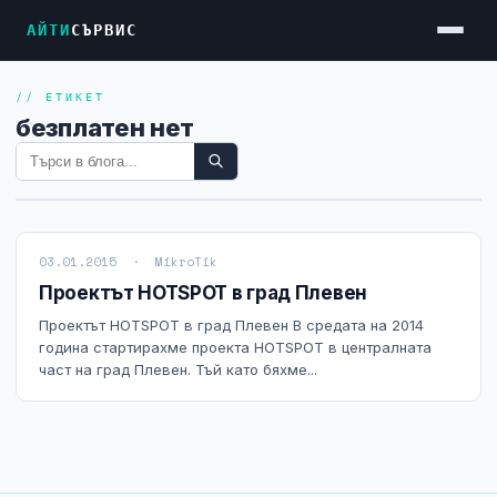
АЙТИ
СЪРВИС
// ЕТИКЕТ
Услуги
безплатен нет
Достъп до Интернет
Резервен Интернет
Видеонаблюдение
03.01.2015 · MikroTik
Фирмени мрежи
Проектът HOTSPOT в град Плевен
Firewall и VPN
Проектът HOTSPOT в град Плевен В средата на 2014
година стартирахме проекта HOTSPOT в централната
Хостинг и VPS сървъри
част на град Плевен. Тъй като бяхме...
Колокация на сървъри
Абонаментна IT поддръжка