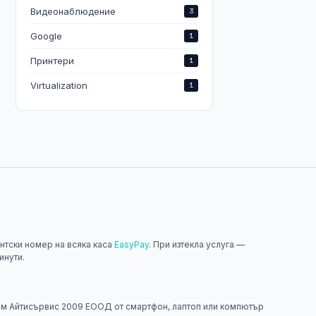
Видеонаблюдение
3
Google
1
Принтери
1
Virtualization
1
нтски номер на всяка каса
EasyPay
. При изтекла услуга —
инути.
н
м Айтисървис 2009 ЕООД от смартфон, лаптоп или компютър