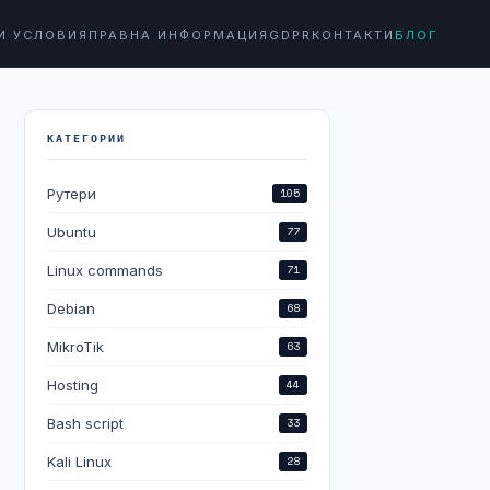
И УСЛОВИЯ
ПРАВНА ИНФОРМАЦИЯ
GDPR
КОНТАКТИ
БЛОГ
КАТЕГОРИИ
Рутери
105
Ubuntu
77
Linux commands
71
Debian
68
MikroTik
63
Hosting
44
Bash script
33
Kali Linux
28