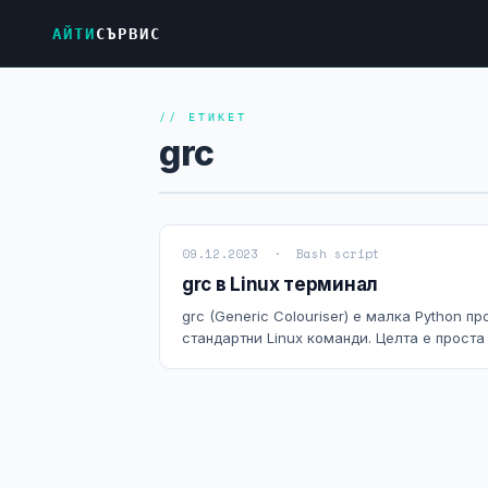
АЙТИ
СЪРВИС
// ЕТИКЕТ
grc
09.12.2023 · Bash script
grc в Linux терминал
grc (Generic Colouriser) е малка Python 
стандартни Linux команди. Целта е проста 