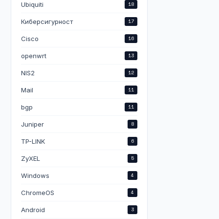
Ubiquiti
18
Киберсигурност
17
Cisco
16
openwrt
13
NIS2
12
Mail
11
bgp
11
Juniper
8
TP-LINK
6
ZyXEL
5
Windows
4
ChromeOS
4
Android
3