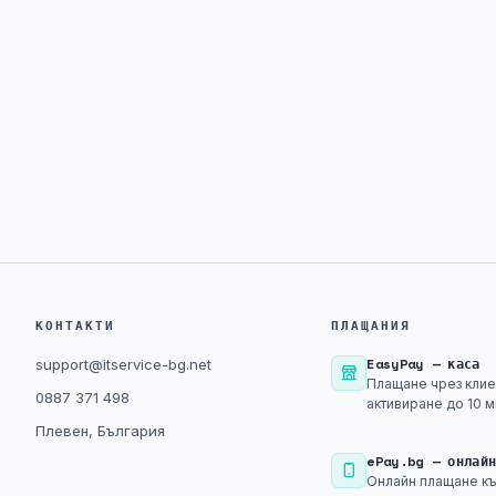
КОНТАКТИ
ПЛАЩАНИЯ
EasyPay — каса
support@itservice-bg.net
Плащане чрез клие
0887 371 498
активиране до 10 м
Плевен, България
ePay.bg — онлай
Онлайн плащане къ