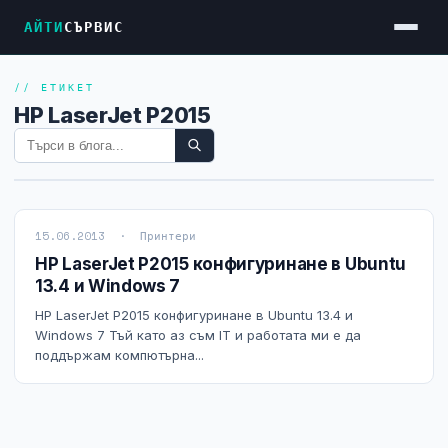
АЙТИ
СЪРВИС
// ЕТИКЕТ
Услуги
HP LaserJet P2015
Достъп до Интернет
Резервен Интернет
Видеонаблюдение
15.06.2013 · Принтери
Фирмени мрежи
HP LaserJet P2015 конфигуринане в Ubuntu
13.4 и Windows 7
Firewall и VPN
HP LaserJet P2015 конфигуринане в Ubuntu 13.4 и
Хостинг и VPS сървъри
Windows 7 Тъй като аз съм IT и работата ми е да
поддържам компютърна...
Колокация на сървъри
Абонаментна IT поддръжка