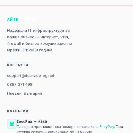
NIS2
Технически изисквания
АЙТИ
СЪРВИС
Надеждна IT инфраструктура за
Общи условия
вашия бизнес — интернет, VPN,
firewall и бизнес комуникационни
Правна информация
мрежи. От 2009 година.
GDPR
КОНТАКТИ
support@itservice-bg.net
Контакти
0887 371 498
Плевен, България
Блог
ПЛАЩАНИЯ
EasyPay — каса
Плащане чрез клиентски номер на всяка каса
EasyPay
. При
изтекла услуга — активиране до 10 минути.