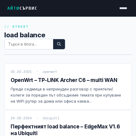
АЙТИ
СЪРВИС
// ЕТИКЕТ
Услуги
load balance
Достъп до Интернет
Резервен Интернет
Видеонаблюдение
02.02.2021 · openwrt
Фирмени мрежи
OpenWrt – TP-LINK Archer C6 – multi WAN
Firewall и VPN
Преди седмица в непринуден разговор с приятели/
колеги за пореден път обсъдихме темата при купуване
Хостинг и VPS сървъри
на WIFI рутер за дома или офиса каква...
Колокация на сървъри
24.08.2014 · Ubiquiti
Абонаментна IT поддръжка
Перфектният load balance – EdgeMax V1.6
на Ubiquiti