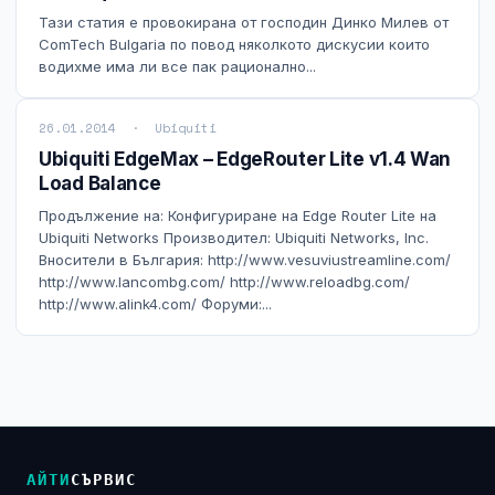
NIS2
Тази статия е провокирана от господин Динко Милев от
ComTech Bulgaria по повод няколкото дискусии които
водихме има ли все пак рационално...
Технически изисквания
Общи условия
26.01.2014 · Ubiquiti
Ubiquiti EdgeMax – EdgeRouter Lite v1.4 Wan
Load Balance
Правна информация
Продължение на: Конфигуриране на Edge Router Lite на
Ubiquiti Networks Производител: Ubiquiti Networks, Inc.
GDPR
Вносители в България: http://www.vesuviustreamline.com/
http://www.lancombg.com/ http://www.reloadbg.com/
Контакти
http://www.alink4.com/ Форуми:...
Блог
АЙТИ
СЪРВИС