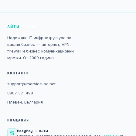
Технически изисквания
Общи условия
АЙТИ
СЪРВИС
Правна информация
Надеждна IT инфраструктура за
вашия бизнес — интернет, VPN,
GDPR
firewall и бизнес комуникационни
мрежи. От 2009 година.
Контакти
КОНТАКТИ
Блог
support@itservice-bg.net
0887 371 498
Плевен, България
ПЛАЩАНИЯ
EasyPay — каса