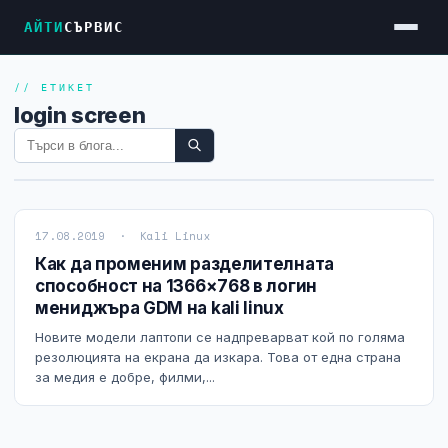
АЙТИ
СЪРВИС
// ЕТИКЕТ
Услуги
login screen
Достъп до Интернет
Резервен Интернет
Видеонаблюдение
17.08.2019 · Kali Linux
Фирмени мрежи
Как да променим разделителната
способност на 1366×768 в логин
Firewall и VPN
мениджъра GDM на kali linux
Хостинг и VPS сървъри
Новите модели лаптопи се надпреварват кой по голяма
резолюцията на екрана да изкара. Това от една страна
Колокация на сървъри
за медия е добре, филми,...
Абонаментна IT поддръжка