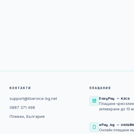
КОНТАКТИ
ПЛАЩАНИЯ
EasyPay — каса
support@itservice-bg.net
Плащане чрез клие
0887 371 498
активиране до 10 м
Плевен, България
ePay.bg — онлай
Онлайн плащане къ