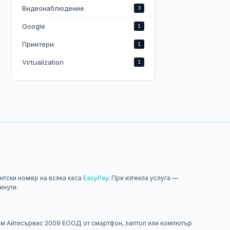
Видеонаблюдение
3
Google
1
Принтери
1
Virtualization
1
нтски номер на всяка каса
EasyPay
. При изтекла услуга —
инути.
н
м Айтисървис 2009 ЕООД от смартфон, лаптоп или компютър