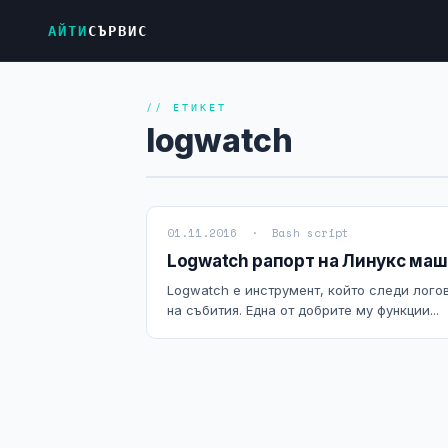
АЙТИ
СЪРВИС
// ЕТИКЕТ
logwatch
01.11.2016 · Bash script
Logwatch рапорт на Линукс маши
Logwatch е инструмент, който следи лого
на събития. Една от добрите му функции...