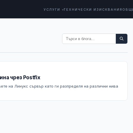
УСЛУГИ
ТЕХНИЧЕСКИ ИЗИСКВАНИЯ
ОБЩ
на чрез Postfix
вете на Линукс сървър като ги разпределя на различни нива