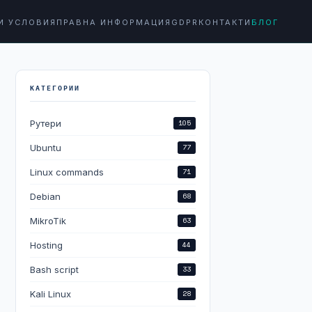
И УСЛОВИЯ
ПРАВНА ИНФОРМАЦИЯ
GDPR
КОНТАКТИ
БЛОГ
КАТЕГОРИИ
Рутери
105
Ubuntu
77
Linux commands
71
Debian
68
MikroTik
63
Hosting
44
Bash script
33
Kali Linux
28