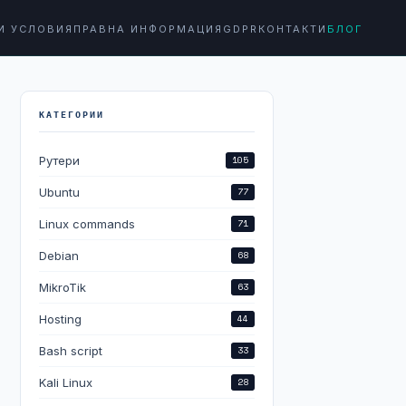
И УСЛОВИЯ
ПРАВНА ИНФОРМАЦИЯ
GDPR
КОНТАКТИ
БЛОГ
КАТЕГОРИИ
Рутери
105
Ubuntu
77
Linux commands
71
Debian
68
MikroTik
63
Hosting
44
Bash script
33
Kali Linux
28