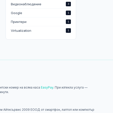
Видеонаблюдение
3
Google
1
Принтери
1
Virtualization
1
нтски номер на всяка каса
EasyPay
. При изтекла услуга —
инути.
н
м Айтисървис 2009 ЕООД от смартфон, лаптоп или компютър