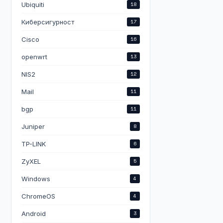
Ubiquiti
18
Киберсигурност
17
Cisco
16
openwrt
13
NIS2
12
Mail
11
bgp
11
Juniper
8
TP-LINK
6
ZyXEL
5
Windows
4
ChromeOS
4
Android
3