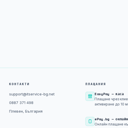
КОНТАКТИ
ПЛАЩАНИЯ
EasyPay — каса
support@itservice-bg.net
Плащане чрез клие
0887 371 498
активиране до 10 м
Плевен, България
ePay.bg — онлай
Онлайн плащане къ