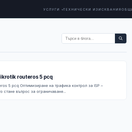
УСЛУГИ
ТЕХНИЧЕСКИ ИЗИСКВАНИЯ
ОБЩ
mikrotik routeros 5 pcq
routeros 5 pcq Оптимизиране на трафика контрол за ISP –
то стане въпрос за ограничаване...