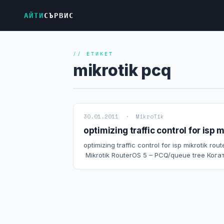
АЙТИ
СЪРВИС
// ЕТИКЕТ
mikrotik pcq
30.01.2011 · MikroTik
optimizing traffic control for isp 
optimizing traffic control for isp mikrotik 
Mikrotik RouterOS 5 – PCQ/queue tree Кога