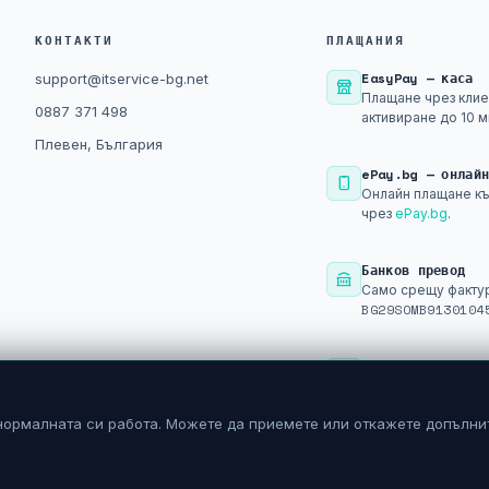
КОНТАКТИ
ПЛАЩАНИЯ
EasyPay — каса
support@itservice-bg.net
Плащане чрез клие
0887 371 498
активиране до 10 м
Плевен, България
ePay.bg — онлай
Онлайн плащане къ
чрез
ePay.bg
.
Банков превод
Само срещу фактур
BG29SOMB9130104
PayPal
Плащане след рег
нормалната си работа. Можете да приемете или откажете допълни
© 2026 АЙТИСЪРВИС 2009 ЕООД