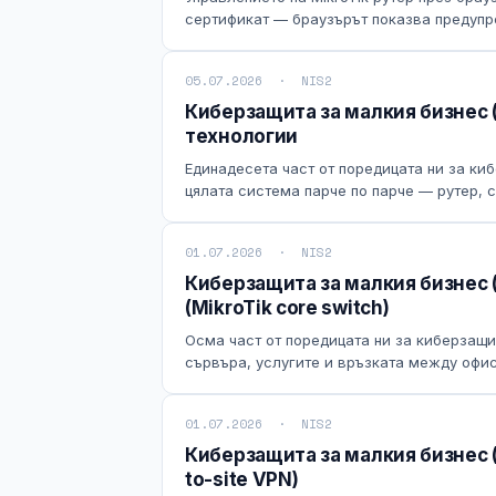
сертификат — браузърът показва предупреж
05.07.2026 · NIS2
Киберзащита за малкия бизнес (
технологии
Единадесета част от поредицата ни за ки
цялата система парче по парче — рутер, су
01.07.2026 · NIS2
Киберзащита за малкия бизнес (
(MikroTik core switch)
Осма част от поредицата ни за киберзащи
сървъра, услугите и връзката между офиси
01.07.2026 · NIS2
Киберзащита за малкия бизнес (ч
to-site VPN)