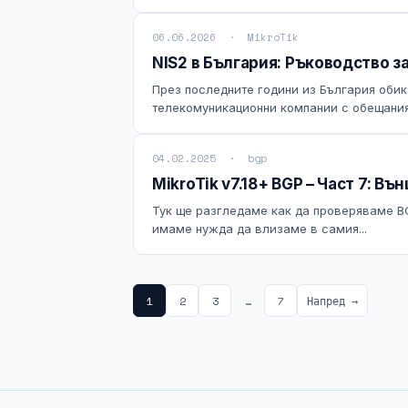
06.06.2026 · MikroTik
NIS2 в България: Ръководство 
През последните години из България обик
телекомуникационни компании с обещания 
04.02.2025 · bgp
MikroTik v7.18+ BGP – Част 7: В
Тук ще разгледаме как да проверяваме B
имаме нужда да влизаме в самия...
1
2
3
…
7
Напред →