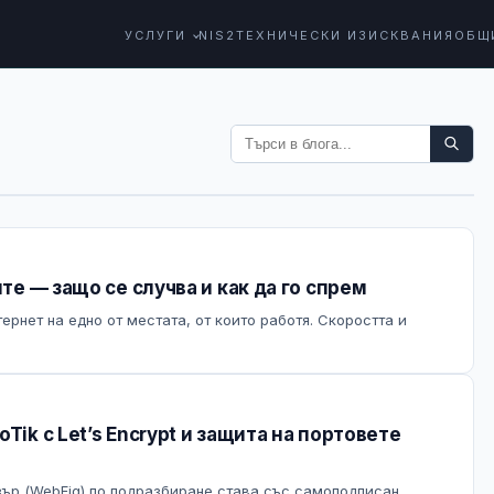
УСЛУГИ
NIS2
ТЕХНИЧЕСКИ ИЗИСКВАНИЯ
ОБЩ
ите — защо се случва и как да го спрем
тернет на едно от местата, от които работя. Скоростта и
Tik с Let’s Encrypt и защита на портовете
узър (WebFig) по подразбиране става със самоподписан