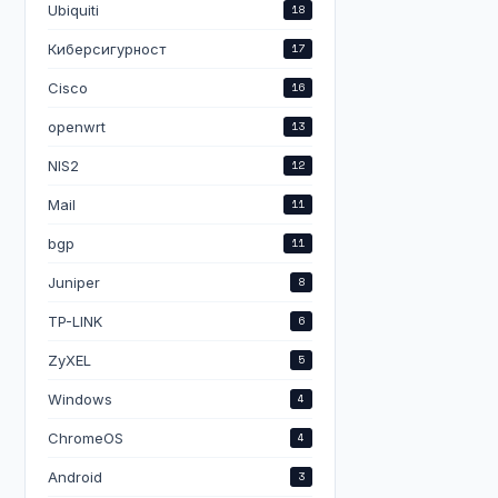
Ubiquiti
18
Киберсигурност
17
Cisco
16
openwrt
13
NIS2
12
Mail
11
bgp
11
Juniper
8
TP-LINK
6
ZyXEL
5
Windows
4
ChromeOS
4
Android
3