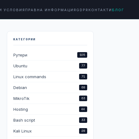
И УСЛОВИЯ
ПРАВНА ИНФОРМАЦИЯ
GDPR
КОНТАКТИ
БЛОГ
КАТЕГОРИИ
Рутери
105
Ubuntu
77
Linux commands
71
Debian
68
MikroTik
63
Hosting
44
Bash script
33
Kali Linux
28