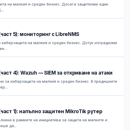
ита на малкия и среден бизнес. Досега защитихме един
...
част 5): мониторинг с LibreNMS
за киберзащита на малкия и среден бизнес. Дотук изградихме
н...
част 4): Wazuh — SIEM за откриване на атаки
 ни за киберзащита на малкия и среден бизнес. В предишните
р...
част 1): напълно защитен MikroTik рутер
ълнена в рамките на инициатива за защита на малките и
еше да...