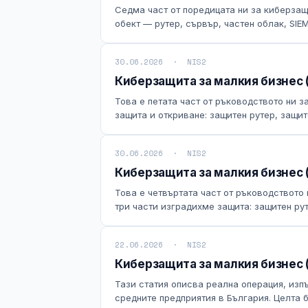
Седма част от поредицата ни за киберзащ
обект — рутер, сървър, частен облак, SIEM,
30.06.2026 · NIS2
Киберзащита за малкия бизнес (
Това е петата част от ръководството ни 
защита и откриване: защитен рутер, защите
30.06.2026 · NIS2
Киберзащита за малкия бизнес (
Това е четвъртата част от ръководството
три части изградихме защита: защитен руте
22.06.2026 · NIS2
Киберзащита за малкия бизнес (
Тази статия описва реална операция, изп
средните предприятия в България. Целта б