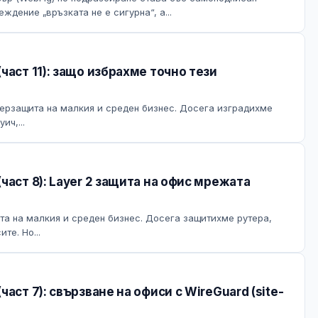
дение „връзката не е сигурна“, а...
част 11): защо избрахме точно тези
берзащита на малкия и среден бизнес. Досега изградихме
ич,...
част 8): Layer 2 защита на офис мрежата
та на малкия и среден бизнес. Досега защитихме рутера,
те. Но...
аст 7): свързване на офиси с WireGuard (site-