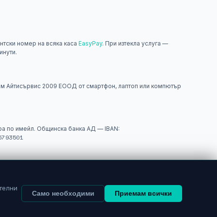
нтски номер на всяка каса
EasyPay
. При изтекла услуга —
инути.
н
м Айтисървис 2009 ЕООД от смартфон, лаптоп или компютър
а по имейл. Общинска банка АД — IBAN:
5793501
истрация в
PayPal
— за международни и онлайн разплащания.
телни
Само необходими
Приемам всички