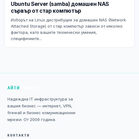
Ubuntu Server (samba) домашен NAS
NIS2
сървър от стар компютър
Технически изисквания
Изборът на Linux дистрибуция за домашен NAS (Network
Attached Storage) от стар компютър зависи от няколко
фактора, като вашите технически умения,
Общи условия
специфичните...
Правна информация
GDPR
Контакти
АЙТИ
СЪРВИС
Блог
Надеждна IT инфраструктура за
вашия бизнес — интернет, VPN,
firewall и бизнес комуникационни
мрежи. От 2009 година.
КОНТАКТИ