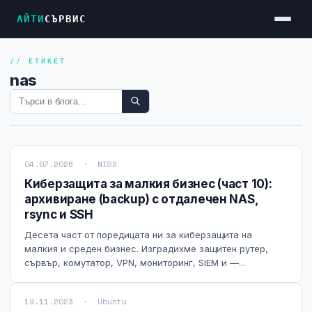
АЙТИ
СЪРВИС
// ЕТИКЕТ
Услуги
nas
Достъп до Интернет
Резервен Интернет
Видеонаблюдение
04.07.2026 · NIS2
Фирмени мрежи
Киберзащита за малкия бизнес (част 10):
архивиране (backup) с отдалечен NAS,
Firewall и VPN
rsync и SSH
Хостинг и VPS сървъри
Десета част от поредицата ни за киберзащита на
малкия и среден бизнес. Изградихме защитен рутер,
Колокация на сървъри
сървър, комутатор, VPN, мониторинг, SIEM и —...
Абонаментна IT поддръжка
19.11.2023 · Ubuntu