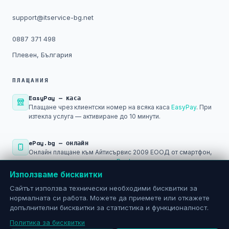
support@itservice-bg.net
0887 371 498
Плевен, България
ПЛАЩАНИЯ
EasyPay — каса
Плащане чрез клиентски номер на всяка каса
EasyPay
. При
изтекла услуга — активиране до 10 минути.
ePay.bg — онлайн
Онлайн плащане към Айтисървис 2009 ЕООД от смартфон,
лаптоп или компютър чрез
ePay.bg
.
Използваме бисквитки
Банков превод
Сайтът използва технически необходими бисквитки за
Само срещу фактура по имейл. Общинска банка АД — IBAN:
нормалната си работа. Можете да приемете или откажете
BG29SOMB91301045793501
допълнителни бисквитки за статистика и функционалност.
Политика за бисквитки