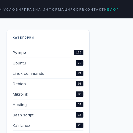
И УСЛОВИЯ
ПРАВНА ИНФОРМАЦИЯ
GDPR
КОНТАКТИ
БЛОГ
КАТЕГОРИИ
Рутери
105
Ubuntu
77
Linux commands
71
Debian
68
MikroTik
63
Hosting
44
Bash script
33
Kali Linux
28