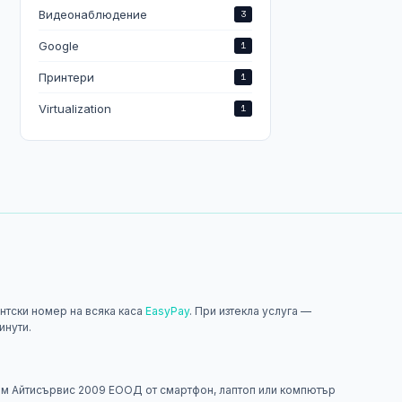
Видеонаблюдение
3
Google
1
Принтери
1
Virtualization
1
нтски номер на всяка каса
EasyPay
. При изтекла услуга —
инути.
н
м Айтисървис 2009 ЕООД от смартфон, лаптоп или компютър