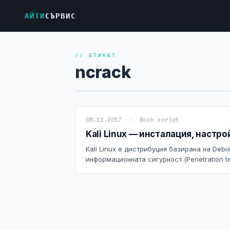
АЙТИ
СЪРВИС
// ЕТИКЕТ
ncrack
05.11.2017 · Bash script
Kali Linux — инсталация, настр
Kali Linux е дистрибуция базирана на Debi
информационната сигурност (Penetration test)