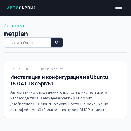
АЙТИ
СЪРВИС
// ЕТИКЕТ
Услуги
netplan
Достъп до Интернет
Резервен Интернет
Видеонаблюдение
16.06.2018 · Bash script
Фирмени мрежи
Инсталация и конфигурация на Ubuntu
18.04 LTS сървър
Firewall и VPN
Автоматично създадения файл след инсталацията
Хостинг и VPS сървъри
изглежда така: samyil@server1:~$ sudo vim
/etc/netplan/50-cloud-init.yaml Което ще рече, че на
Колокация на сървъри
интерфейс enp0s3 имаме настроен DHCP клиент....
Абонаментна IT поддръжка