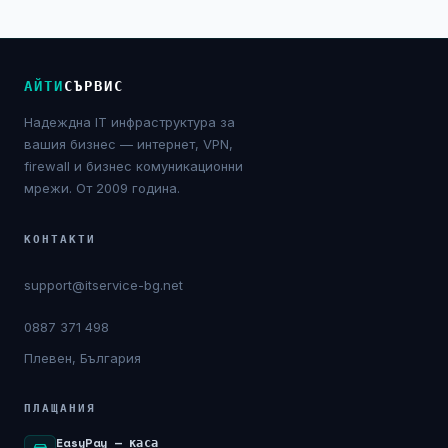
NIS2
Технически изисквания
АЙТИ
СЪРВИС
Общи условия
Надеждна IT инфраструктура за
вашия бизнес — интернет, VPN,
Правна информация
firewall и бизнес комуникационни
мрежи. От 2009 година.
GDPR
КОНТАКТИ
Контакти
support@itservice-bg.net
Блог
0887 371 498
Плевен, България
ПЛАЩАНИЯ
EasyPay — каса