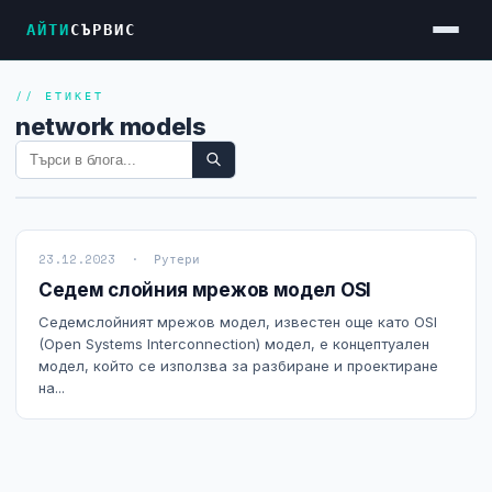
АЙТИ
СЪРВИС
// ЕТИКЕТ
Услуги
network models
Достъп до Интернет
Резервен Интернет
Видеонаблюдение
23.12.2023 · Рутери
Фирмени мрежи
Седем слойния мрежов модел OSI
Firewall и VPN
Седемслойният мрежов модел, известен още като OSI
(Open Systems Interconnection) модел, е концептуален
Хостинг и VPS сървъри
модел, който се използва за разбиране и проектиране
на...
Колокация на сървъри
Абонаментна IT поддръжка