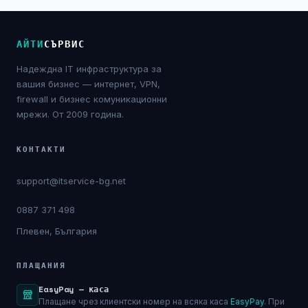
NIS2
АЙТИ
СЪРВИС
Технически изисквания
Надеждна IT инфраструктура за
Общи условия
вашия бизнес — интернет, VPN,
firewall и бизнес комуникационни
Правна информация
мрежи. От 2009 година.
GDPR
КОНТАКТИ
support@itservice-bg.net
Контакти
0887 371 498
Блог
Плевен, България
ПЛАЩАНИЯ
EasyPay — каса
Плащане чрез клиентски номер на всяка каса
EasyPay
. При