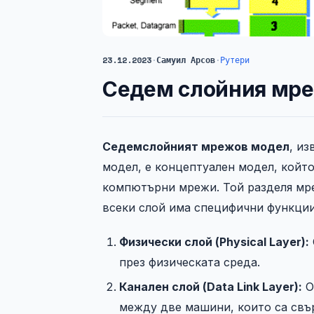
23.12.2023
·
Самуил Арсов
·
Рутери
Седем слойния мре
Седемслойният мрежов модел
, и
модел, е концептуален модел, който
компютърни мрежи. Той разделя мре
всеки слой има специфични функции
Физически слой (Physical Layer):
през физическата среда.
Канален слой (Data Link Layer):
О
между две машини, които са свъ