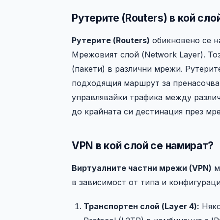
Рутерите (Routers) в кой сло
Рутерите (Routers)
обикновено се на
Мрежовият слой (Network Layer). То
(пакети) в различни мрежи. Рутерит
подходящия маршрут за пренасочван
управлявайки трафика между различ
до крайната си дестинация през мр
VPN в кой слой се намират?
Виртуалните частни мрежи (VPN)
м
в зависимост от типа и конфигураци
Транспортен слой (Layer 4):
Няко