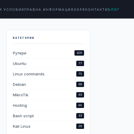
И УСЛОВИЯ
ПРАВНА ИНФОРМАЦИЯ
GDPR
КОНТАКТИ
БЛОГ
КАТЕГОРИИ
Рутери
105
Ubuntu
77
Linux commands
71
Debian
68
MikroTik
63
Hosting
44
Bash script
33
Kali Linux
28