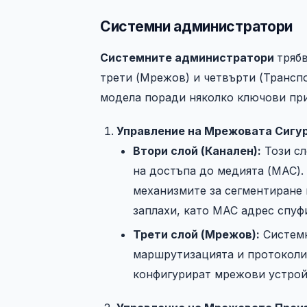
Системни администратори
Системните администратори
трябв
трети (Мрежов) и четвърти (Трансп
модела поради няколко ключови пр
Управление на Мрежовата Сигу
Втори слой (Канален):
Този сл
на достъпа до медията (MAC).
механизмите за сегментиране 
заплахи, като MAC адрес спуф
Трети слой (Мрежов):
Системн
маршрутизацията и протоколите
конфигурират мрежови устройс