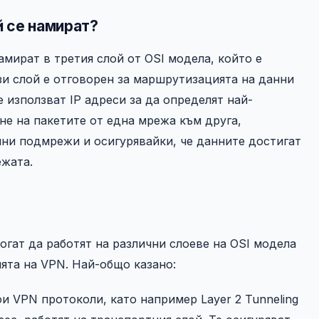
й се намират?
мират в третия слой от OSI модела, който е
зи слой е отговорен за маршрутизацията на данни
е използват IP адреси за да определят най-
е на пакетите от една мрежа към друга,
ни подмрежи и осигурявайки, че данните достигат
ежата.
огат да работят на различни слоеве на OSI модела
ята на VPN. Най-общо казано:
и VPN протоколи, като например Layer 2 Tunneling