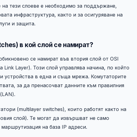
е на тези слоеве е необходимо за поддържане,
вата инфраструктура, както и за осигуряване на
луги и защита.
ches) в кой слой се намират?
обикновено се намират във втория слой от OSI
a Link Layer). Този слой управлява начина, по който
и устройства в една и съща мрежа. Комутаторите
твата, за да пренасочват данните към правилния
(LAN).
ори (multilayer switches), които работят както на
жовия слой). Те могат да извършват не само
 маршрутизация на база IP адреси.