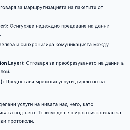
говаря за маршрутизацията на пакетите от
er):
Осигурява надеждно предаване на данни
.
влява и синхронизира комуникацията между
on Layer):
Отговаря за преобразуването на данни в
лой.
):
Предоставя мрежови услуги директно на
делени услуги на нивата над него, като
вата под него. Този модел е широко използван за
ови протоколи.