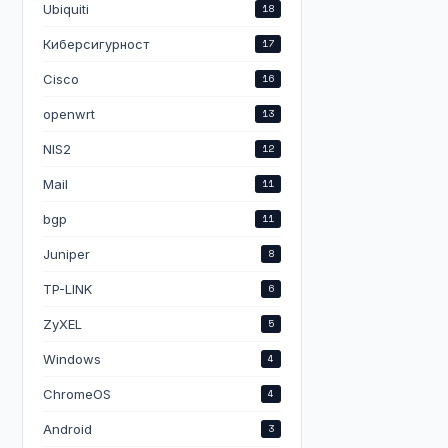
Ubiquiti
18
Киберсигурност
17
Cisco
16
openwrt
13
NIS2
12
Mail
11
bgp
11
Juniper
8
TP-LINK
6
ZyXEL
5
Windows
4
ChromeOS
4
Android
3