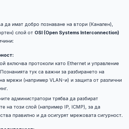
а да имат добро познаване на втори (Канален),
ортен) слой от
OSI (Open Systems Interconnection)
ичини:
рност:
ой включва протоколи като Ethernet и управление
 Познанията тук са важни за разбирането на
на мрежи (например VLAN-и) и защита от различни
инг.
ите администратори трябва да разбират
 на този слой (например IP, ICMP), за да
тва правилно и да осигурят мрежовата сигурност.