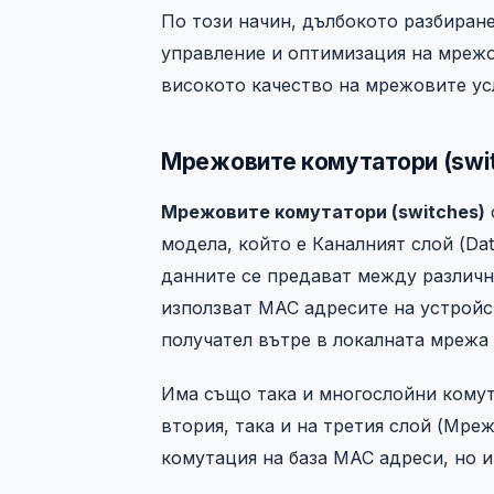
По този начин, дълбокото разбиран
управление и оптимизация на мрежо
високото качество на мрежовите ус
Мрежовите комутатори (swit
Мрежовите комутатори (switches)
модела, който е Каналният слой (Dat
данните се предават между различн
използват MAC адресите на устройс
получател вътре в локалната мрежа 
Има също така и многослойни комутат
втория, така и на третия слой (Мре
комутация на база MAC адреси, но и