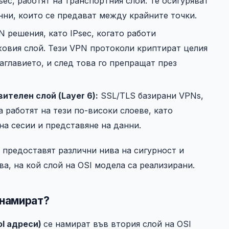
Psec, работят на транспортния слой. Те осигуряват
нни, които се предават между крайните точки.
 решения, като IPsec, когато работи
жовия слой. Тези VPN протоколи криптират целия
аглавието, и след това го препращат през
вителен слой (Layer 6):
SSL/TLS базирани VPNs,
 работят на тези по-високи слоеве, като
на сесии и представяне на данни.
 предоставят различни нива на сигурност и
а, на кой слой на OSI модела са реализирани.
 намират?
ol адреси)
се намират във втория слой на OSI