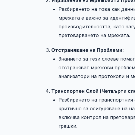
Управление на Мрежовата Прои
Разбирането на това как данн
мрежата е важно за идентифи
производителността, като загу
претоварването на мрежата.
Отстраняване на Проблеми:
Знанието за тези слоеве пома
отстраняват мрежови проблем
анализатори на протоколи и м
Транспортен Слой (Четвърти сло
Разбирането на транспортния 
критично за осигуряване на н
включва контрол на претоварв
грешки.