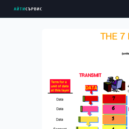
АЙТИ
СЪРВИС