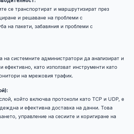
зводителност:
ите се транспортират и маршрутизират през
циране и решаване на проблеми с
ба на пакети, забавяния и проблеми с
га на системните администратори да анализират и
и ефективно, като използват инструменти като
онитори на мрежовия трафик.
й):
слой, който включва протоколи като TCP и UDP, е
адеждна и ефективна доставка на данни. Това
ането, управление на сесиите и коригиране на