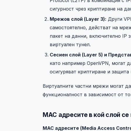
Protocol (L2TP) в комбинация с I
сигурност чрез криптиране на да
Мрежов слой (Layer 3):
Други VPN
самостоятелно, действат на мре
пакет на данни, включително IP з
виртуален тунел.
Сесиен слой (Layer 5) и Предста
като например OpenVPN, могат да
осигуряват криптиране и защита 
Виртуалните частни мрежи могат да
функционалност в зависимост от тов
MAC адресите в кой слой се
MAC адресите (Media Access Contr