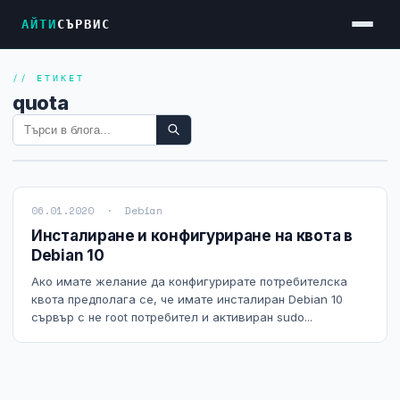
АЙТИ
СЪРВИС
// ЕТИКЕТ
Услуги
quota
Достъп до Интернет
Резервен Интернет
Видеонаблюдение
06.01.2020 · Debian
Фирмени мрежи
Инсталиране и конфигуриране на квота в
Debian 10
Firewall и VPN
Ако имате желание да конфигурирате потребителска
Хостинг и VPS сървъри
квота предполага се, че имате инсталиран Debian 10
сървър с не root потребител и активиран sudo...
Колокация на сървъри
Абонаментна IT поддръжка