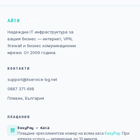
Технически изисквания
Общи условия
АЙТИ
СЪРВИС
Надеждна IT инфраструктура за
Правна информация
вашия бизнес — интернет, VPN,
firewall и бизнес комуникационни
GDPR
мрежи. От 2009 година.
Контакти
КОНТАКТИ
support@itservice-bg.net
Блог
0887 371 498
Плевен, България
ПЛАЩАНИЯ
EasyPay — каса
Плащане чрез клиентски номер на всяка каса
EasyPay
. При
изтекла услуга — активиране до 10 минути.