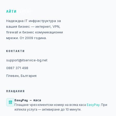
Технически изисквания
АЙТИ
СЪРВИС
Общи условия
Надеждна IT инфраструктура за
вашия бизнес — интернет, VPN,
Правна информация
firewall и бизнес комуникационни
мрежи. От 2009 година.
GDPR
КОНТАКТИ
Контакти
support@itservice-bg.net
0887 371 498
Блог
Плевен, България
ПЛАЩАНИЯ
EasyPay — каса
Плащане чрез клиентски номер на всяка каса
EasyPay
. При
изтекла услуга — активиране до 10 минути.