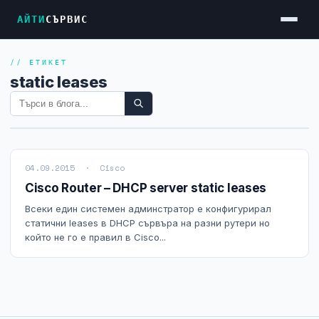
АЙТИ
СЪРВИС
// ЕТИКЕТ
Услуги
static leases
Достъп до Интернет
Резервен Интернет
Видеонаблюдение
04.09.2015 · Cisco
Фирмени мрежи
Cisco Router – DHCP server static leases
Firewall и VPN
Всеки един системен админстратор е конфигурирал
статични leases в DHCP сървъра на разни рутери но
Хостинг и VPS сървъри
който не го е правил в Cisco...
Колокация на сървъри
Абонаментна IT поддръжка