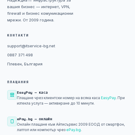
Надеждна IT инфраструктура за
Технически изисквания
вашия бизнес — интернет, VPN,
firewall и бизнес комуникационни
Общи условия
мрежи. От 2009 година.
Правна информация
КОНТАКТИ
support@itservice-bg.net
GDPR
0887 371 498
Плевен, България
Контакти
Блог
ПЛАЩАНИЯ
EasyPay — каса
Плащане чрез клиентски номер на всяка каса
EasyPay
. При
изтекла услуга — активиране до 10 минути.
ePay.bg — онлайн
Онлайн плащане към Айтисървис 2009 ЕООД от смартфон,
лаптоп или компютър чрез
ePay.bg
.