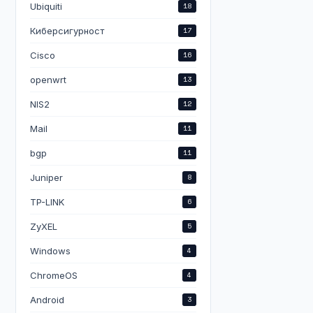
Ubiquiti
18
Киберсигурност
17
Cisco
16
openwrt
13
NIS2
12
Mail
11
bgp
11
Juniper
8
TP-LINK
6
ZyXEL
5
Windows
4
ChromeOS
4
Android
3