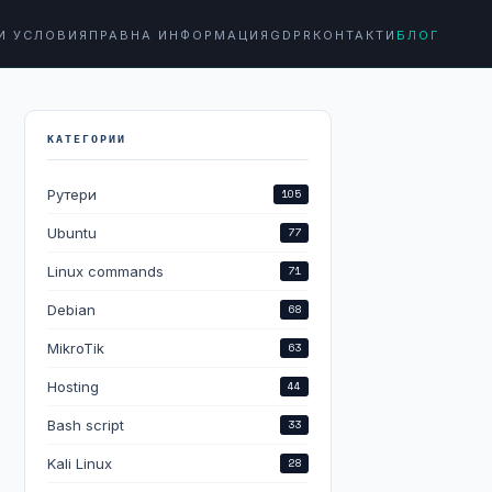
И УСЛОВИЯ
ПРАВНА ИНФОРМАЦИЯ
GDPR
КОНТАКТИ
БЛОГ
КАТЕГОРИИ
Рутери
105
Ubuntu
77
Linux commands
71
Debian
68
MikroTik
63
Hosting
44
Bash script
33
Kali Linux
28