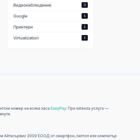
Видеонаблюдение
3
Google
1
Принтери
1
Virtualization
1
нтски номер на всяка каса
EasyPay
. При изтекла услуга —
инути.
н
м Айтисървис 2009 ЕООД от смартфон, лаптоп или компютър