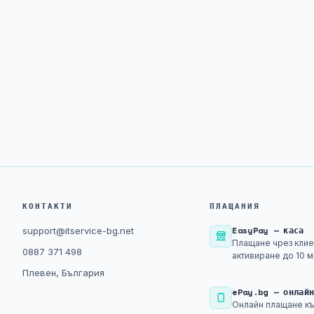
КОНТАКТИ
ПЛАЩАНИЯ
EasyPay — каса
support@itservice-bg.net
Плащане чрез клие
0887 371 498
активиране до 10 м
Плевен, България
ePay.bg — онлай
Онлайн плащане къ