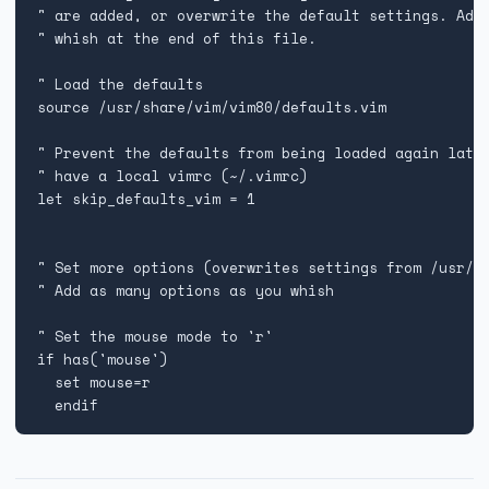
Технически изисквания
" are added, or overwrite the default settings. Add 
" whish at the end of this file.

Общи условия
" Load the defaults

source /usr/share/vim/vim80/defaults.vim

Правна информация
" Prevent the defaults from being loaded again later
" have a local vimrc (~/.vimrc)

GDPR
let skip_defaults_vim = 1

Контакти
" Set more options (overwrites settings from /usr/sh
" Add as many options as you whish

Блог
" Set the mouse mode to 'r'

if has('mouse')

  set mouse=r

  endif