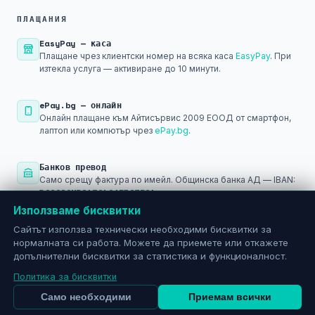
ПЛАЩАНИЯ
EasyPay — каса
Плащане чрез клиентски номер на всяка каса
EasyPay
. При
изтекла услуга — активиране до 10 минути.
ePay.bg — онлайн
Онлайн плащане към Айтисървис 2009 ЕООД от смартфон,
лаптоп или компютър чрез
ePay.bg
.
Банков превод
Само срещу фактура по имейл. Общинска банка АД — IBAN:
BG29SOMB91301045793501
Използваме бисквитки
PayPal
Сайтът използва технически необходими бисквитки за
Плащане след регистрация в
PayPal
— за международни и
нормалната си работа. Можете да приемете или откажете
онлайн разплащания.
допълнителни бисквитки за статистика и функционалност.
Политика за бисквитки
Само необходими
Приемам всички
© 2026 АЙТИСЪРВИС 2009 ЕООД