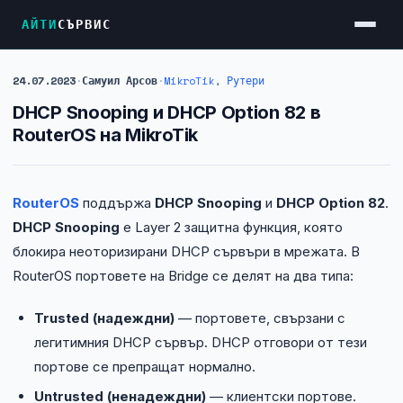
АЙТИ
СЪРВИС
24.07.2023
·
Самуил Арсов
·
MikroTik
,
Рутери
Услуги
DHCP Snooping и DHCP Option 82 в
Достъп до Интернет
RouterOS на MikroTik
Резервен Интернет
Видеонаблюдение
RouterOS
поддържа
DHCP Snooping
и
DHCP Option 82
.
DHCP Snooping
е Layer 2 защитна функция, която
Фирмени мрежи
блокира неоторизирани DHCP сървъри в мрежата. В
Firewall и VPN
RouterOS портовете на Bridge се делят на два типа:
Хостинг и VPS сървъри
Trusted (надеждни)
— портовете, свързани с
Колокация на сървъри
легитимния DHCP сървър. DHCP отговори от тези
Абонаментна IT поддръжка
портове се препращат нормално.
Untrusted (ненадеждни)
— клиентски портове.