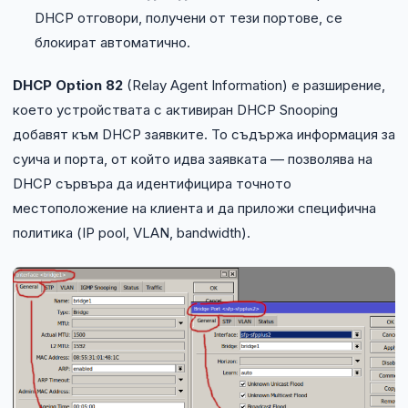
NIS2
DHCP отговори, получени от тези портове, се
блокират автоматично.
Технически изисквания
DHCP Option 82
(Relay Agent Information) е разширение,
Общи условия
което устройствата с активиран DHCP Snooping
добавят към DHCP заявките. То съдържа информация за
Правна информация
суича и порта, от който идва заявката — позволява на
DHCP сървъра да идентифицира точното
GDPR
местоположение на клиента и да приложи специфична
политика (IP pool, VLAN, bandwidth).
Контакти
Блог