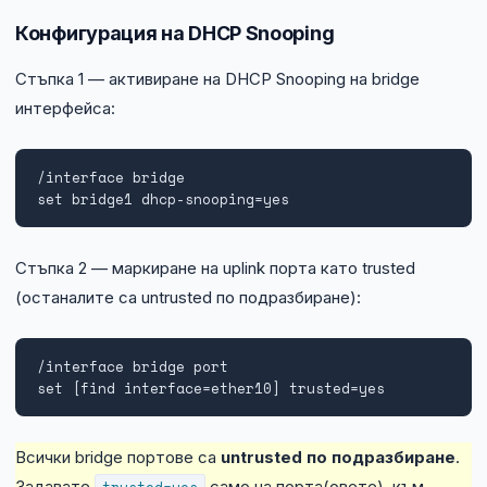
Конфигурация на DHCP Snooping
Стъпка 1 — активиране на DHCP Snooping на bridge
интерфейса:
/interface bridge

set bridge1 dhcp-snooping=yes
Стъпка 2 — маркиране на uplink порта като trusted
(останалите са untrusted по подразбиране):
/interface bridge port

set [find interface=ether10] trusted=yes
Всички bridge портове са
untrusted по подразбиране
.
Задавате
trusted=yes
само на порта(овете), към