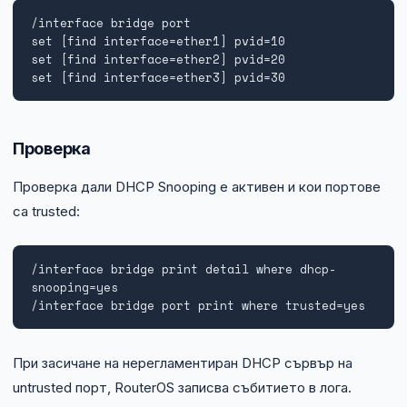
/interface bridge port

set [find interface=ether1] pvid=10

set [find interface=ether2] pvid=20

set [find interface=ether3] pvid=30
Проверка
Проверка дали DHCP Snooping е активен и кои портове
са trusted:
/interface bridge print detail where dhcp-
snooping=yes

/interface bridge port print where trusted=yes
При засичане на нерегламентиран DHCP сървър на
untrusted порт, RouterOS записва събитието в лога.