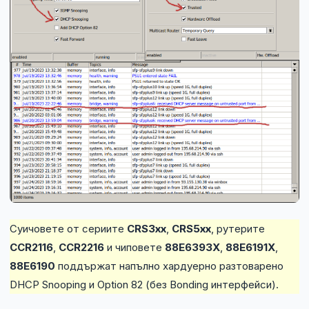
Суичовете от сериите
CRS3xx
,
CRS5xx
, рутерите
CCR2116
,
CCR2216
и чиповете
88E6393X
,
88E6191X
,
88E6190
поддържат напълно хардуерно разтоварено
DHCP Snooping и Option 82 (без Bonding интерфейси).