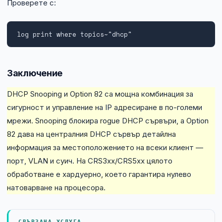
Проверете с:
log print where topics~"dhcp"
Заключение
DHCP Snooping и Option 82 са мощна комбинация за
сигурност и управление на IP адресиране в по-големи
мрежи. Snooping блокира rogue DHCP сървъри, а Option
82 дава на централния DHCP сървър детайлна
информация за местоположението на всеки клиент —
порт, VLAN и суич. На CRS3xx/CRS5xx цялото
обработване е хардуерно, което гарантира нулево
натоварване на процесора.
СВЪРЗАНА УСЛУГА