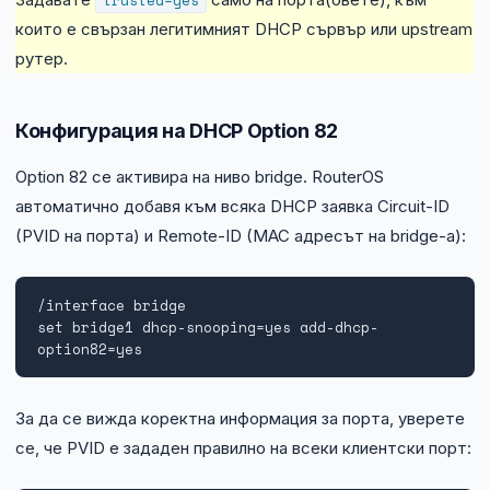
които е свързан легитимният DHCP сървър или upstream
рутер.
Конфигурация на DHCP Option 82
Option 82 се активира на ниво bridge. RouterOS
автоматично добавя към всяка DHCP заявка Circuit-ID
(PVID на порта) и Remote-ID (MAC адресът на bridge-а):
/interface bridge

set bridge1 dhcp-snooping=yes add-dhcp-
option82=yes
За да се вижда коректна информация за порта, уверете
се, че PVID е зададен правилно на всеки клиентски порт: