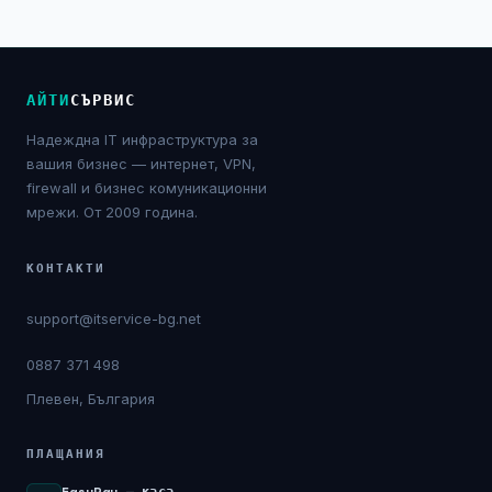
АЙТИ
СЪРВИС
Надеждна IT инфраструктура за
вашия бизнес — интернет, VPN,
firewall и бизнес комуникационни
мрежи. От 2009 година.
КОНТАКТИ
support@itservice-bg.net
0887 371 498
Плевен, България
ПЛАЩАНИЯ
EasyPay — каса