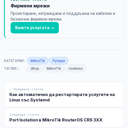
Фирмени мрежи
Проектиране, изграждане и поддръжка на кабелни и
безжични фирмени мрежи.
Вижте услугата →
КАТЕГОРИИ:
MikroTik
Рутери
ТАГОВЕ:
dhcp
MikroTik
routeros
← Предишна статия
Как автоматично да рестартирате услугите на
Linux със Systemd
Следваща статия →
Port Isolation в MikroTik RouterOS CRS 3XX