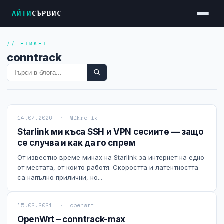
АЙТИ
СЪРВИС
// ЕТИКЕТ
Услуги
conntrack
Достъп до Интернет
Резервен Интернет
Видеонаблюдение
14.07.2026 · MikroTik
Фирмени мрежи
Starlink ми къса SSH и VPN сесиите — защо
се случва и как да го спрем
Firewall и VPN
От известно време минах на Starlink за интернет на едно
Хостинг и VPS сървъри
от местата, от които работя. Скоростта и латентността
са напълно прилични, но...
Колокация на сървъри
Абонаментна IT поддръжка
15.02.2021 · openwrt
OpenWrt – conntrack-max