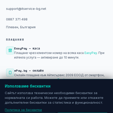
support@itservice-bg.net
0887 371 498
Плевен, България
ПЛАЩАНИЯ
EasyPay — каса
Плащане чрез клиентски номер на всяка каса
EasyPay
. При
изтекла услуга — активиране до 10 минути.
ePay.bg — онлайн
Онлайн плащане към Айтисървис 2009 ЕООД от смартфон,
лаптоп или компютър чрез
ePay.bg
.
Използваме бисквитки
Банков превод
Сайтът използва технически необходими бисквитки за
Само срещу фактура по имейл. Общинска банка АД — IBAN:
нормалната си работа. Можете да приемете или откажете
BG29SOMB91301045793501
допълнителни бисквитки за статистика и функционалност.
Политика за бисквитки