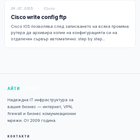
NIS2
24.07.2015 · Cisco
Cisco write config ftp
Технически изисквания
Cisco IOS позволява след записването на всяка промяна
рутера да архивира копие на конфигурацията си на
Общи условия
отдалечен сървър автоматично. step by step...
Правна информация
GDPR
Контакти
АЙТИ
СЪРВИС
Блог
Надеждна IT инфраструктура за
вашия бизнес — интернет, VPN,
firewall и бизнес комуникационни
мрежи. От 2009 година.
КОНТАКТИ