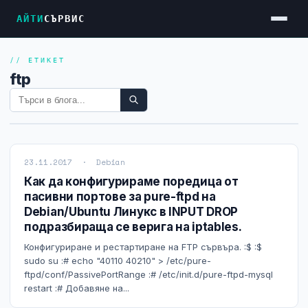
АЙТИ
СЪРВИС
// ЕТИКЕТ
Услуги
ftp
Достъп до Интернет
Резервен Интернет
Видеонаблюдение
23.11.2017 · Debian
Фирмени мрежи
Как да конфигурираме поредица от
пасивни портове за pure-ftpd на
Firewall и VPN
Debian/Ubuntu Линукс в INPUT DROP
подразбираща се верига на iptables.
Хостинг и VPS сървъри
Конфигуриране и рестартиране на FTP сървъра. :$ :$
Колокация на сървъри
sudo su :# echo "40110 40210" > /etc/pure-
ftpd/conf/PassivePortRange :# /etc/init.d/pure-ftpd-mysql
Абонаментна IT поддръжка
restart :# Добавяне на...