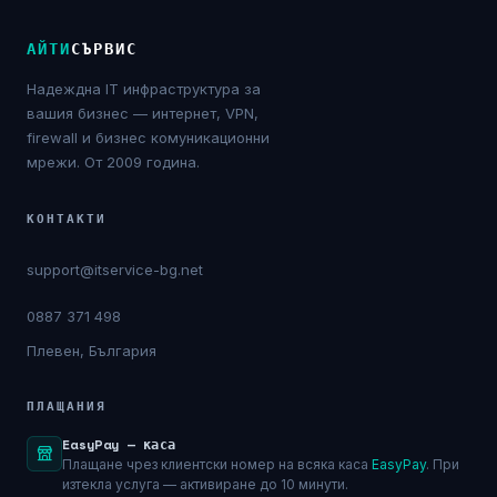
NIS2
АЙТИ
СЪРВИС
Технически изисквания
Надеждна IT инфраструктура за
вашия бизнес — интернет, VPN,
Общи условия
firewall и бизнес комуникационни
мрежи. От 2009 година.
Правна информация
КОНТАКТИ
GDPR
support@itservice-bg.net
Контакти
0887 371 498
Плевен, България
Блог
ПЛАЩАНИЯ
EasyPay — каса
Плащане чрез клиентски номер на всяка каса
EasyPay
. При
изтекла услуга — активиране до 10 минути.