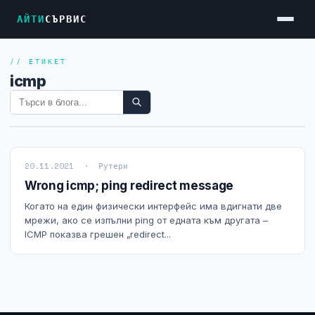
АЙТИ
СЪРВИС
// ЕТИКЕТ
Услуги
icmp
Достъп до Интернет
Резервен Интернет
Видеонаблюдение
20.11.2021 · Рутери
Фирмени мрежи
Wrong icmp; ping redirect message
Firewall и VPN
Когато на един физически интерфейс има вдигнати две
мрежи, ако се изпълни ping от едната към другата –
Хостинг и VPS сървъри
ICMP показва грешен „redirect...
Колокация на сървъри
Абонаментна IT поддръжка