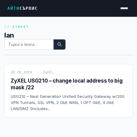
АЙТИ
СЪРВИС
// ЕТИКЕТ
Услуги
lan
Достъп до Интернет
Резервен Интернет
Видеонаблюдение
02.06.2019 · ZyXEL
Фирмени мрежи
ZyXEL USG210 – change local address to big
mask /22
Firewall и VPN
USG210 – Next Generation Unified Security Gateway w/200
Хостинг и VPS сървъри
VPN Tunnels, SSL VPN, 2 GbE WAN, 1 OPT GbE, 4 GbE
LAN/DMZ (Includes...
Колокация на сървъри
Абонаментна IT поддръжка