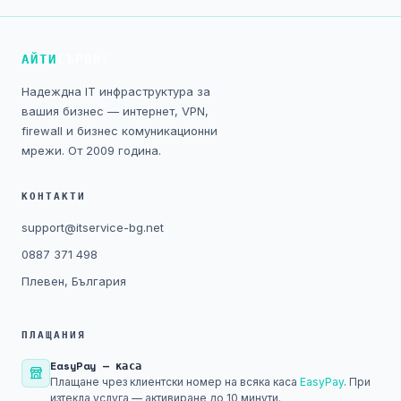
Технически изисквания
Общи условия
АЙТИ
СЪРВИС
Надеждна IT инфраструктура за
Правна информация
вашия бизнес — интернет, VPN,
firewall и бизнес комуникационни
GDPR
мрежи. От 2009 година.
Контакти
КОНТАКТИ
support@itservice-bg.net
Блог
0887 371 498
Плевен, България
ПЛАЩАНИЯ
EasyPay — каса
Плащане чрез клиентски номер на всяка каса
EasyPay
. При
изтекла услуга — активиране до 10 минути.