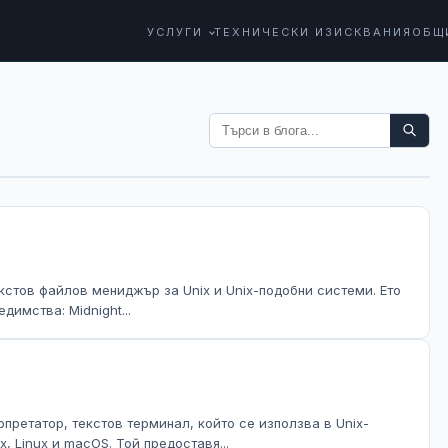
УСЛУГИ
ТЕХНИЧЕСКИ ИЗИСКВАНИЯ
ОБЩ
кстов файлов мениджър за Unix и Unix-подобни системи. Ето
димства: Midnight...
рпретатор, текстов терминал, който се използва в Unix-
, Linux и macOS. Той предоставя...