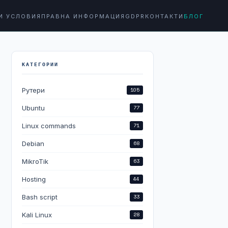
И УСЛОВИЯ
ПРАВНА ИНФОРМАЦИЯ
GDPR
КОНТАКТИ
БЛОГ
КАТЕГОРИИ
Рутери
105
Ubuntu
77
Linux commands
71
Debian
68
MikroTik
63
Hosting
44
Bash script
33
Kali Linux
28