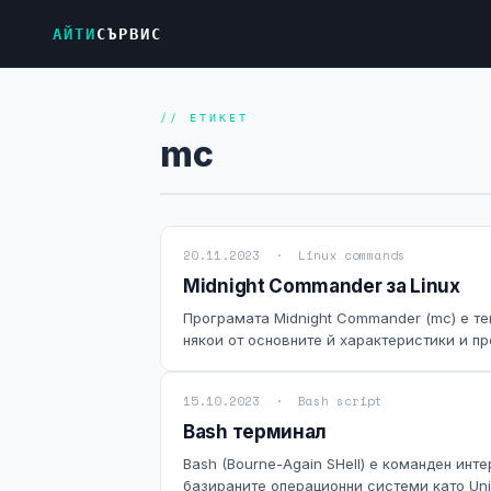
АЙТИ
СЪРВИС
// ЕТИКЕТ
mc
20.11.2023 · Linux commands
Midnight Commander за Linux
Програмата Midnight Commander (mc) е те
някои от основните й характеристики и пре
15.10.2023 · Bash script
Bash терминал
Bash (Bourne-Again SHell) е команден инте
базираните операционни системи като Unix