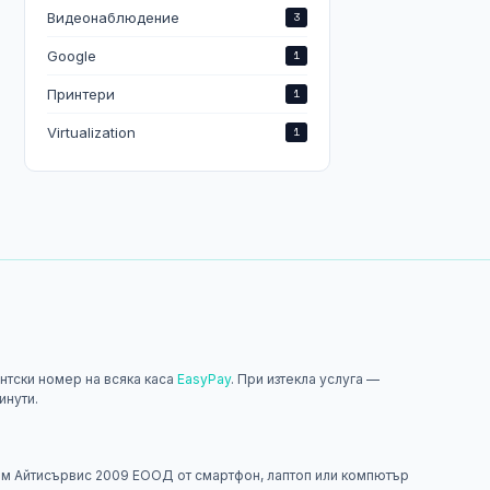
Видеонаблюдение
3
Google
1
Принтери
1
Virtualization
1
нтски номер на всяка каса
EasyPay
. При изтекла услуга —
инути.
н
м Айтисървис 2009 ЕООД от смартфон, лаптоп или компютър