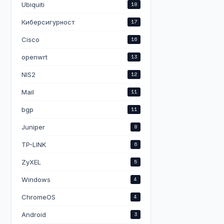
Ubiquiti
18
Киберсигурност
17
Cisco
16
openwrt
13
NIS2
12
Mail
11
bgp
11
Juniper
8
TP-LINK
6
ZyXEL
5
Windows
4
ChromeOS
4
Android
3