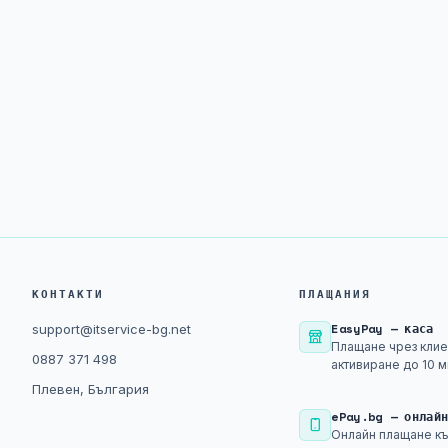
КОНТАКТИ
ПЛАЩАНИЯ
EasyPay — каса
support@itservice-bg.net
Плащане чрез клие
0887 371 498
активиране до 10 м
Плевен, България
ePay.bg — онлай
Онлайн плащане къ