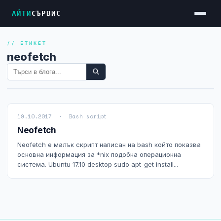
АЙТИ
СЪРВИС
// ЕТИКЕТ
Услуги
neofetch
Достъп до Интернет
Резервен Интернет
Видеонаблюдение
19.10.2017 · Bash script
Фирмени мрежи
Neofetch
Firewall и VPN
Neofetch е малък скрипт написан на bash който показва
основна информация за *nix подобна операционна
Хостинг и VPS сървъри
система. Ubuntu 17.10 desktop sudo apt-get install...
Колокация на сървъри
Абонаментна IT поддръжка