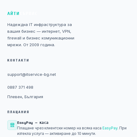
NIS2
АЙТИ
СЪРВИС
Технически изисквания
Надеждна IT инфраструктура за
вашия бизнес — интернет, VPN,
Общи условия
firewall и бизнес комуникационни
мрежи. От 2009 година.
Правна информация
КОНТАКТИ
GDPR
support@itservice-bg.net
Контакти
0887 371 498
Плевен, България
Блог
ПЛАЩАНИЯ
EasyPay — каса
Плащане чрез клиентски номер на всяка каса
EasyPay
. При
изтекла услуга — активиране до 10 минути.