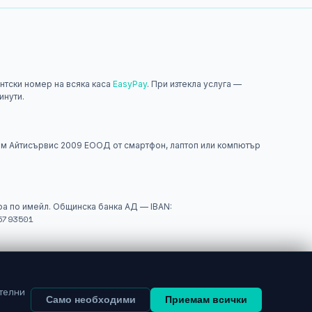
нтски номер на всяка каса
EasyPay
. При изтекла услуга —
инути.
н
м Айтисървис 2009 ЕООД от смартфон, лаптоп или компютър
а по имейл. Общинска банка АД — IBAN:
5793501
истрация в
PayPal
— за международни и онлайн разплащания.
телни
Само необходими
Приемам всички