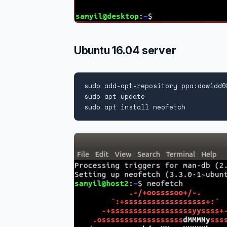
Ubuntu 16.04 server
sudo add-apt-repository ppa:dawidd08
sudo apt update

sudo apt install neofetch