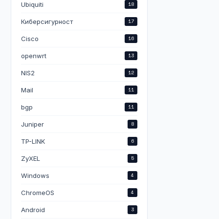
Ubiquiti
18
Киберсигурност
17
Cisco
16
openwrt
13
NIS2
12
Mail
11
bgp
11
Juniper
8
TP-LINK
6
ZyXEL
5
Windows
4
ChromeOS
4
Android
3