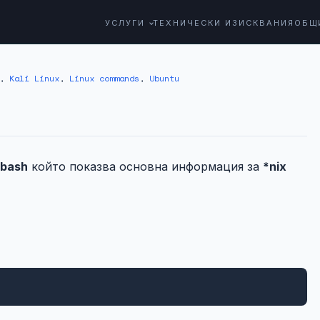
УСЛУГИ
ТЕХНИЧЕСКИ ИЗИСКВАНИЯ
ОБЩ
,
Kali Linux
,
Linux commands
,
Ubuntu
bash
който показва основна информация за
*nix