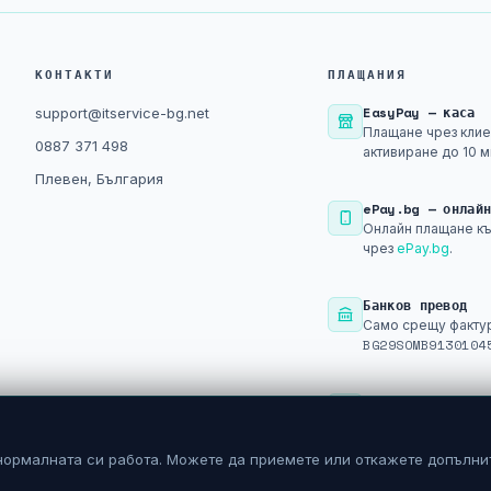
КОНТАКТИ
ПЛАЩАНИЯ
EasyPay — каса
support@itservice-bg.net
Плащане чрез клие
0887 371 498
активиране до 10 м
Плевен, България
ePay.bg — онлай
Онлайн плащане къ
чрез
ePay.bg
.
Банков превод
Само срещу фактур
BG29SOMB9130104
PayPal
Плащане след рег
нормалната си работа. Можете да приемете или откажете допълни