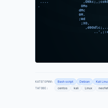
КАТЕГОРИИ:
Bash script
Debian
Kali Linu
ТАГОВЕ:
centos
kali
Linux
neofe