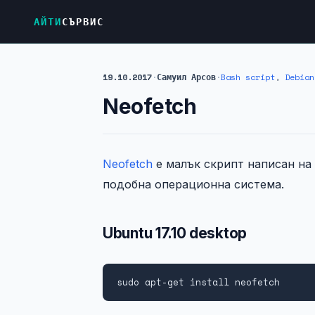
АЙТИ
СЪРВИС
19.10.2017
·
Самуил Арсов
·
Bash script
,
Debian
Neofetch
Neofetch
е малък скрипт написан на
подобна операционна система.
Ubuntu 17.10 desktop
sudo apt-get install neofetch