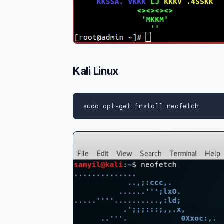
Kali Linux
sudo apt-get install neofetch