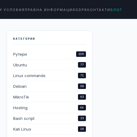
И УСЛОВИЯ
ПРАВНА ИНФОРМАЦИЯ
GDPR
КОНТАКТИ
БЛОГ
КАТЕГОРИИ
Рутери
105
Ubuntu
77
Linux commands
71
Debian
68
MikroTik
63
Hosting
44
Bash script
33
Kali Linux
28