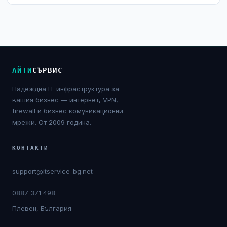
АЙТИ
СЪРВИС
Надеждна IT инфраструктура за
вашия бизнес — интернет, VPN,
firewall и бизнес комуникационни
мрежи. От 2009 година.
КОНТАКТИ
support@itservice-bg.net
0887 371 498
Плевен, България