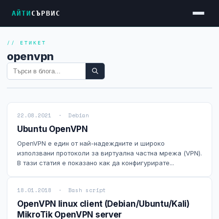
АЙТИ
СЪРВИС
// ЕТИКЕТ
Услуги
openvpn
Достъп до Интернет
Резервен Интернет
Видеонаблюдение
22.08.2021 · Debian
Фирмени мрежи
Ubuntu OpenVPN
Firewall и VPN
OpenVPN е един от най-надеждните и широко
използвани протоколи за виртуална частна мрежа (VPN).
Хостинг и VPS сървъри
В тази статия е показано как да конфигурирате...
Колокация на сървъри
18.01.2018 · Bash script
Абонаментна IT поддръжка
OpenVPN linux client (Debian/Ubuntu/Kali)
MikroTik OpenVPN server