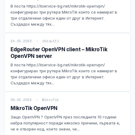
NIS2
В поста https://itservice-bg.net/mikrotik-openvpn/
конфигурирах три рутера MikroTik които се намират в
три отдалечени офиси един от друг в Интернет.
Технически изисквания
Създадох между тях...
Общи условия
14.01.2018 · Ubiquiti
EdgeRouter OpenVPN client – MikroTik
Правна информация
OpenVPN server
В поста https://itservice-bg.net/mikrotik-openvpn/
GDPR
конфигурирах три рутера MikroTik които се намират в
три отдалечени офиси един от друг в Интернет.
Контакти
Създадох между тях...
Блог
09.01.2018 · MikroTik
MikroTik OpenVPN
Защо OpenVPN ? OpenVPN през последните 10 години
набра популярност поради няколко причини, първата е,
че е отворен код, което значи, че...