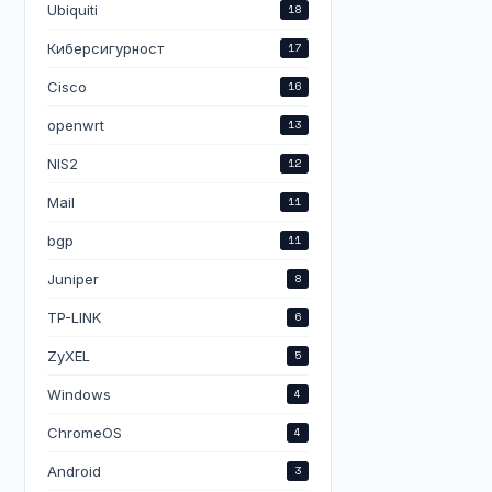
Ubiquiti
18
Киберсигурност
17
Cisco
16
openwrt
13
NIS2
12
Mail
11
bgp
11
Juniper
8
TP-LINK
6
ZyXEL
5
Windows
4
ChromeOS
4
Android
3