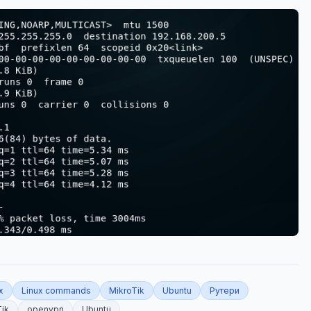
x
Linux commands
MikroTik
Ubuntu
Рутери
Tik
openvpn
Ubuntu