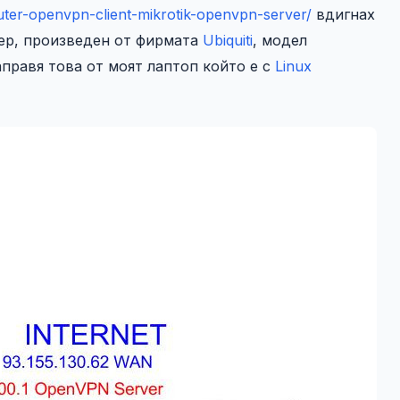
outer-openvpn-client-mikrotik-openvpn-server/
вдигнах
ер, произведен от фирмата
Ubiquiti
, модел
направя това от моят лаптоп който е с
Linux