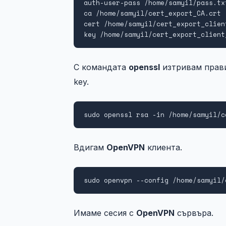
auth-user-pass /home/samyil/pass.txt
ca /home/samyil/cert_export_CA.crt

cert /home/samyil/cert_export_client
key /home/samyil/cert_export_client
С командата
openssl
изтривам прави
key.
sudo openssl rsa -in /home/samyil/c
Вдигам
OpenVPN
клиента.
sudo openvpn --config /home/samyil/
Имаме сесия с
OpenVPN
сървъра.