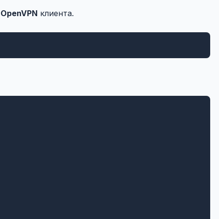
а
OpenVPN
клиента.