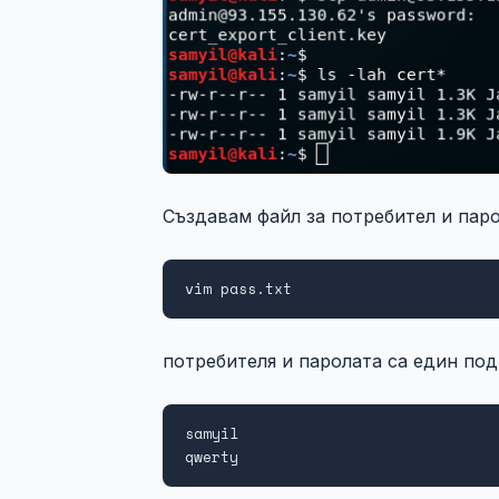
Създавам файл за потребител и паро
vim pass.txt
потребителя и паролата са един под
samyil

qwerty