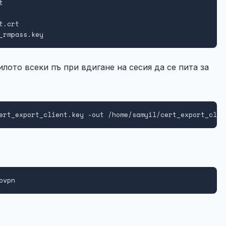


.crt

_rmpass.key
лото всеки пъ при вдигане на сесия да се пита за
ert_export_client.key -out /home/samyil/cert_export_clie
ovpn