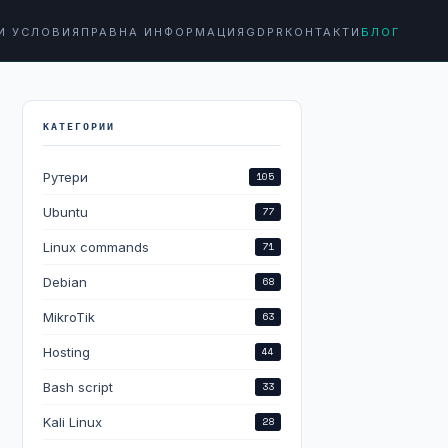
И УСЛОВИЯ
ПРАВНА ИНФОРМАЦИЯ
GDPR
КОНТАКТИ
БЛОГ
КАТЕГОРИИ
Рутери
105
Ubuntu
77
Linux commands
71
Debian
68
MikroTik
63
Hosting
44
Bash script
33
Kali Linux
28