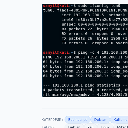
КАТЕГОРИИ:
Bash script
Debian
Kali Linu
ТАГОВЕ:
Debian
kali
Linux
Mikro