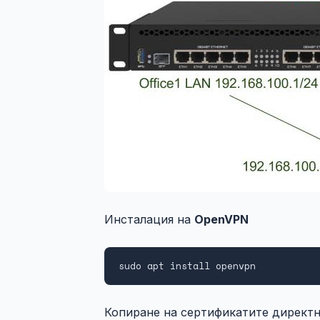
Инсталация на
OpenVPN
sudo apt install openvpn
Копиране на сертификатите директн