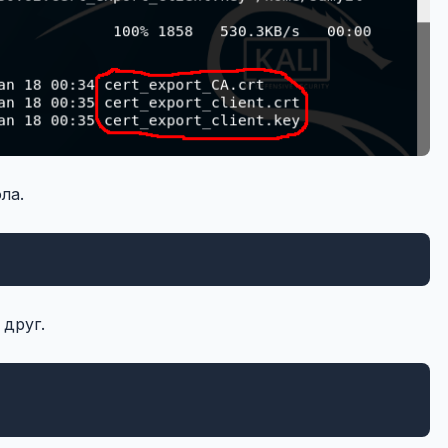
ла.
 друг.