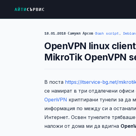
АЙТИ
СЪРВИС
18.01.2018
·
Самуил Арсов
·
Bash script
,
Debian
OpenVPN linux client
MikroTik OpenVPN s
В поста
https://itservice-bg.net/mikrot
се намират в три отдалечени офиси
OpenVPN
криптирани тунели за да 
информация по между си а останали
Интернет. Освен тунелите трябваше
наложи от дома ми да вдигна
Open