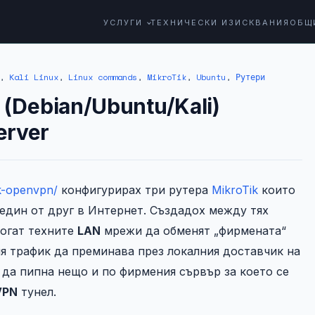
УСЛУГИ
ТЕХНИЧЕСКИ ИЗИСКВАНИЯ
ОБЩ
,
Kali Linux
,
Linux commands
,
MikroTik
,
Ubuntu
,
Рутери
 (Debian/Ubuntu/Kali)
erver
ik-openvpn/
конфигурирах три рутера
MikroTik
които
 един от друг в Интернет. Създадох между тях
могат техните
LAN
мрежи да обменят „фирмената“
я трафик да преминава през локалния доставчик на
 да пипна нещо и по фирмения сървър за което се
VPN
тунел.