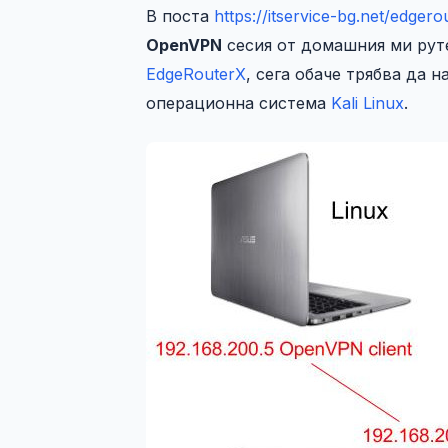
В поста
https://itservice-bg.net/edger
OpenVPN
сесия от домашния ми рут
EdgeRouterX
, сега обаче трябва да 
операционна система
Kali Linux
.