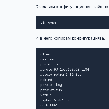
Създавам конфигурационен файл н
vim ovpn
И в него копирам конфигурацията.
client

dev tun

proto tcp

remote 93.155.130.62 1194

resolv-retry infinite

nobind

persist-key

persist-tun

verb 1

cipher AES-128-CBC

auth SHA1
