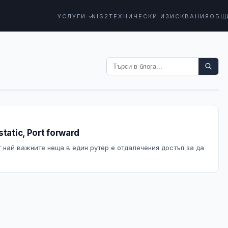
УСЛУГИ
NIS2
ТЕХНИЧЕСКИ ИЗИСКВАНИЯ
ОБЩ
atic, Port forward
т най важните неща в един рутер е отдалечения достъп за да