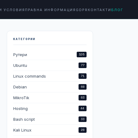
И УСЛОВИЯ
ПРАВНА ИНФОРМАЦИЯ
GDPR
КОНТАКТИ
БЛОГ
КАТЕГОРИИ
Рутери
105
Ubuntu
77
Linux commands
71
Debian
68
MikroTik
63
Hosting
44
Bash script
33
Kali Linux
28