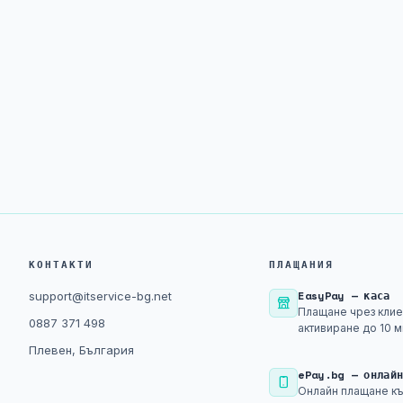
КОНТАКТИ
ПЛАЩАНИЯ
EasyPay — каса
support@itservice-bg.net
Плащане чрез клие
0887 371 498
активиране до 10 м
Плевен, България
ePay.bg — онлай
Онлайн плащане къ