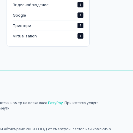
Видеонаблюдение
3
Google
1
Принтери
1
Virtualization
1
нтски номер на всяка каса
EasyPay
. При изтекла услуга —
инути.
н
м Айтисървис 2009 ЕООД от смартфон, лаптоп или компютър