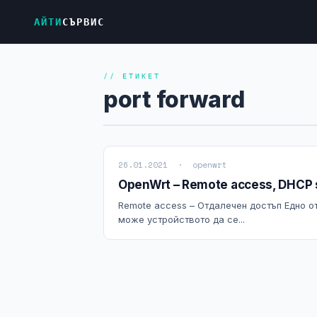
АЙТИ
СЪРВИС
// ЕТИКЕТ
port forward
26.01.2021 · openwrt
OpenWrt – Remote access, DHCP st
Remote access – Отдалечен достъп Едно о
може устройството да се...