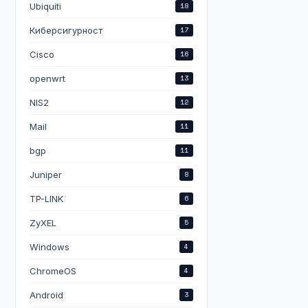
Ubiquiti
18
Киберсигурност
17
Cisco
16
openwrt
13
NIS2
12
Mail
11
bgp
11
Juniper
8
TP-LINK
6
ZyXEL
5
Windows
4
ChromeOS
4
Android
3