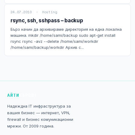
24.07.2010 · Hosting
rsync, ssh, sshpass – backup
Бърз начин да архивираме директория на една локална
машина. mkdir /home/sami/backup sudo apt-get install
rsync rsync -avz --delete /home/sami/workdir
/home/sami/backup/workdir Архив с...
АЙТИ
СЪРВИС
Надеждна IT инфраструктура за
вашия бизнес — интернет, VPN,
firewall и бизнес комуникационни
мрежи. От 2009 година.