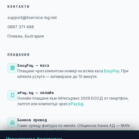
КОНТАКТИ
support@itservice-bg.net
0887 371 498
Плевен, България
ПЛАЩАНИЯ
EasyPay — каса
Плащане чрез клиентски номер на всяка каса
EasyPay
. При
изтекла услуга — активиране до 10 минути.
ePay.bg — онлайн
Онлайн плащане към Айтисървис 2009 ЕООД от смартфон,
лаптоп или компютър чрез
ePay.bg
.
Банков превод
Само срещу фактура по имейл. Общинска банка АД — IBAN:
BG29SOMB91301045793501