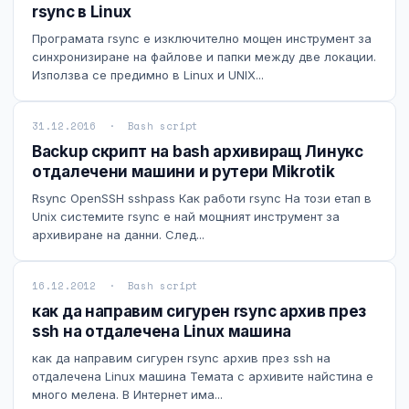
rsync в Linux
Технически изисквания
Програмата rsync е изключително мощен инструмент за
синхронизиране на файлове и папки между две локации.
Общи условия
Използва се предимно в Linux и UNIX...
Правна информация
31.12.2016 · Bash script
Backup скрипт на bash архивиращ Линукс
GDPR
отдалечени машини и рутери Mikrotik
Контакти
Rsync OpenSSH sshpass Как работи rsync На този етап в
Unix системите rsync е най мощният инструмент за
архивиране на данни. След...
Блог
16.12.2012 · Bash script
как да направим сигурен rsync архив през
ssh на отдалечена Linux машина
как да направим сигурен rsync архив през ssh на
отдалечена Linux машина Темата с архивите найстина е
много мелена. В Интернет има...