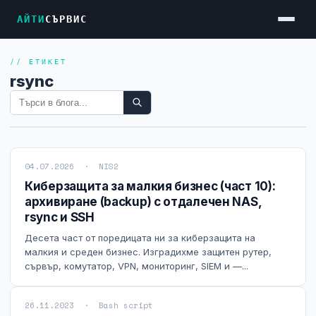
АЙТИ
СЪРВИС
// ЕТИКЕТ
Услуги
rsync
Достъп до Интернет
Резервен Интернет
Видеонаблюдение
04.07.2026 · NIS2
Фирмени мрежи
Киберзащита за малкия бизнес (част 10):
архивиране (backup) с отдалечен NAS,
Firewall и VPN
rsync и SSH
Хостинг и VPS сървъри
Десета част от поредицата ни за киберзащита на
малкия и среден бизнес. Изградихме защитен рутер,
Колокация на сървъри
сървър, комутатор, VPN, мониторинг, SIEM и —...
Абонаментна IT поддръжка
26.11.2023 · Bash script