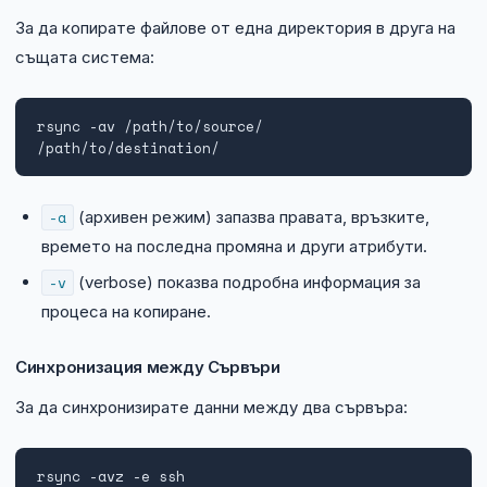
За да копирате файлове от една директория в друга на
същата система:
rsync -av /path/to/source/ 
/path/to/destination/
-a
(архивен режим) запазва правата, връзките,
времето на последна промяна и други атрибути.
-v
(verbose) показва подробна информация за
процеса на копиране.
Синхронизация между Сървъри
За да синхронизирате данни между два сървъра:
rsync -avz -e ssh 