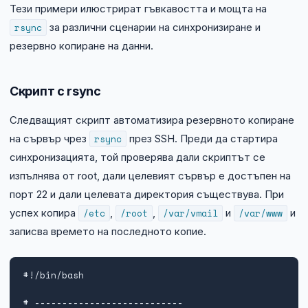
Тези примери илюстрират гъвкавостта и мощта на
rsync
за различни сценарии на синхронизиране и
резервно копиране на данни.
Скрипт с rsync
Следващият скрипт автоматизира резервното копиране
на сървър чрез
rsync
през SSH. Преди да стартира
синхронизацията, той проверява дали скриптът се
изпълнява от root, дали целевият сървър е достъпен на
порт 22 и дали целевата директория съществува. При
успех копира
/etc
,
/root
,
/var/vmail
и
/var/www
и
записва времето на последното копие.
#!/bin/bash

# ---------------------------
