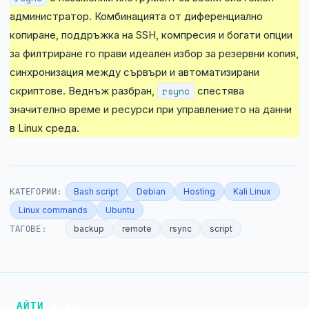
администратор. Комбинацията от диференциално
копиране, поддръжка на SSH, компресия и богати опции
за филтриране го прави идеален избор за резервни копия,
синхронизация между сървъри и автоматизирани
скриптове. Веднъж разбран,
rsync
спестява
значително време и ресурси при управлението на данни
в Linux среда.
КАТЕГОРИИ:
Bash script
Debian
Hosting
Kali Linux
Linux commands
Ubuntu
ТАГОВЕ:
backup
remote
rsync
script
АЙТИ
СЪРВИС