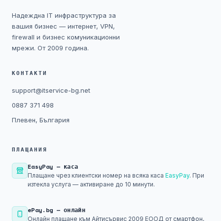
Надеждна IT инфраструктура за
вашия бизнес — интернет, VPN,
firewall и бизнес комуникационни
мрежи. От 2009 година.
КОНТАКТИ
support@itservice-bg.net
0887 371 498
Плевен, България
ПЛАЩАНИЯ
EasyPay — каса
Плащане чрез клиентски номер на всяка каса
EasyPay
. При
изтекла услуга — активиране до 10 минути.
ePay.bg — онлайн
Онлайн плащане към Айтисървис 2009 ЕООД от смартфон,