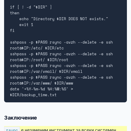
if [ ! -d "$DIR" ]

then

    echo "Directory $DIR DOES NOT exists."

    exit 1

fi

sshpass -p $PASS rsync -avzh --delete -e ssh 
root@$IP:/etc/ $DIR/etc

sshpass -p $PASS rsync -avzh --delete -e ssh 
root@$IP:/root/ $DIR/root

sshpass -p $PASS rsync -avzh --delete -e ssh 
root@$IP:/var/vmail/ $DIR/vmail

sshpass -p $PASS rsync -avzh --delete -e ssh 
root@$IP:/var/www/ $DIR/www

date '+%Y-%m-%d %H:%M:%S' > 
Заключение
rsync
е незаменим инструмент за всеки системен