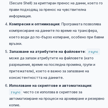
(Secure Shell) за криптиран пренос на данни, което го
прави подходящ за пренос на чувствителна
информация.
Компресия и оптимизация
: Програмата позволява
компресиране на данните по време на трансфера,
което води до по-бързо копиране, особено при бавни
връзки.
Запазване на атрибутите на файловете
:
rsync
може да запази атрибутите на файловете (като
разрешения, време на последна промяна, групи и
притежатели), което е важно за запазване на
консистентността на данните.
Използване на скриптове и автоматизация
:
rsync
често се използва в скриптове за
автоматизиране на процеси на архивиране и резервно
копие.