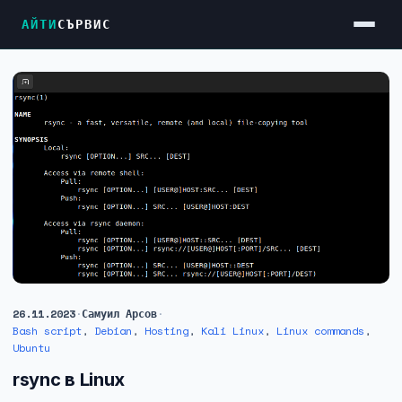
АЙТИ
СЪРВИС
Услуги
Достъп до Интернет
Резервен Интернет
Видеонаблюдение
Фирмени мрежи
Firewall и VPN
Хостинг и VPS сървъри
26.11.2023
·
Самуил Арсов
·
Колокация на сървъри
Bash script
,
Debian
,
Hosting
,
Kali Linux
,
Linux commands
,
Ubuntu
Абонаментна IT поддръжка
rsync в Linux