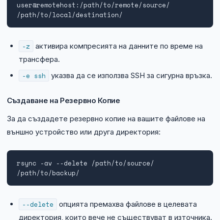
user@remotehost:/path/to/remote/source/ 
/path/to/local/destination/
-z
активира компресията на данните по време на
трансфера.
-e ssh
указва да се използва SSH за сигурна връзка.
Създаване на Резервно Копие
За да създадете резервно копие на вашите файлове на
външно устройство или друга директория:
rsync -av --delete /path/to/source/ 
/path/to/backup/
--delete
опцията премахва файлове в целевата
директория, които вече не съществуват в източника.