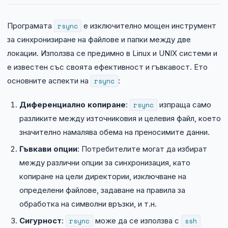
Технически изисквания
Програмата
rsync
е изключително мощен инструмент
Общи условия
за синхронизиране на файлове и папки между две
локации. Използва се предимно в Linux и UNIX системи и
Правна информация
е известен със своята ефективност и гъвкавост. Ето
основните аспекти на
rsync
:
GDPR
Диференциално копиране
:
rsync
изпраща само
Контакти
разликите между източниковия и целевия файл, което
значително намалява обема на преносимите данни.
Блог
Гъвкави опции
: Потребителите могат да избират
между различни опции за синхронизация, като
копиране на цели директории, изключване на
определени файлове, задаване на правила за
обработка на символни връзки, и т.н.
Сигурност
:
rsync
може да се използва с
ssh