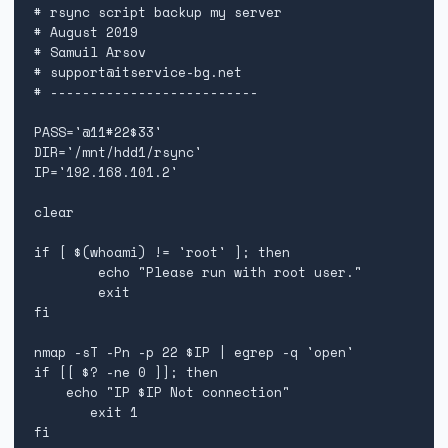
# rsync script backup my server

# August 2019

# Samuil Arsov

# support@itservice-bg.net

# --------------------------

PASS='@11#22$33'

DIR='/mnt/hdd1/rsync'

IP='192.168.101.2'

clear

if [ $(whoami) != 'root' ]; then

        echo "Please run with root user."

        exit

fi

nmap -sT -Pn -p 22 $IP | egrep -q 'open'

if [[ $? -ne 0 ]]; then

    echo "IP $IP Not connection"

       exit 1

fi
