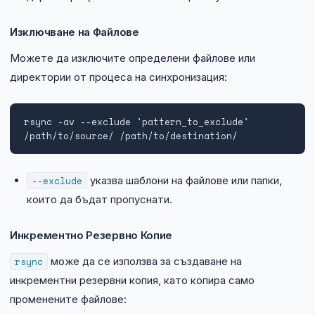
Изключване на Файлове
Можете да изключите определени файлове или
директории от процеса на синхронизация:
rsync -av --exclude 'pattern_to_exclude' 
/path/to/source/ /path/to/destination/
--exclude
указва шаблони на файлове или папки,
които да бъдат пропуснати.
Инкрементно Резервно Копие
rsync
може да се използва за създаване на
инкрементни резервни копия, като копира само
променените файлове: