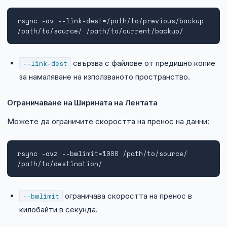
rsync -av --link-dest=/path/to/previous/backup 
/path/to/source/ /path/to/current/backup/
--link-dest
свързва с файлове от предишно копие
за намаляване на използваното пространство.
Ограничаване на Ширината на Лентата
Можете да ограничите скоростта на пренос на данни:
rsync -avz --bwlimit=1000 /path/to/source/ 
/path/to/destination/
--bwlimit
ограничава скоростта на пренос в
килобайти в секунда.