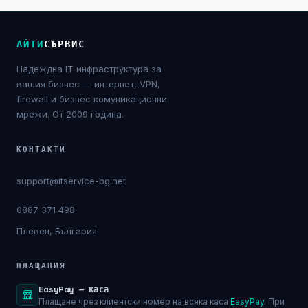
NIS2
АЙТИ
СЪРВИС
Технически изисквания
Надеждна IT инфраструктура за
Общи условия
вашия бизнес — интернет, VPN,
firewall и бизнес комуникационни
Правна информация
мрежи. От 2009 година.
GDPR
КОНТАКТИ
support@itservice-bg.net
Контакти
0887 371 498
Блог
Плевен, България
ПЛАЩАНИЯ
EasyPay — каса
Плащане чрез клиентски номер на всяка каса
EasyPay
. При