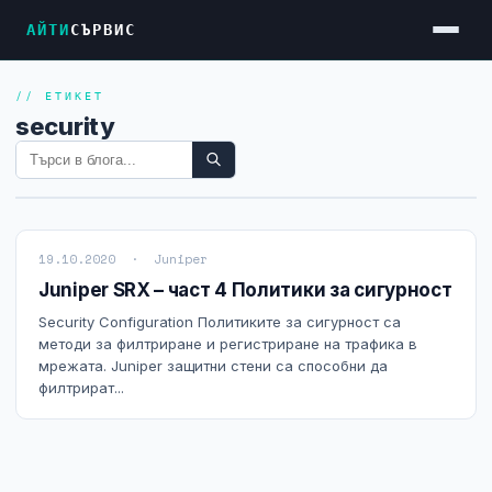
АЙТИ
СЪРВИС
// ЕТИКЕТ
Услуги
security
Достъп до Интернет
Резервен Интернет
Видеонаблюдение
19.10.2020 · Juniper
Фирмени мрежи
Juniper SRX – част 4 Политики за сигурност
Firewall и VPN
Security Configuration Политиките за сигурност са
методи за филтриране и регистриране на трафика в
Хостинг и VPS сървъри
мрежата. Juniper защитни стени са способни да
филтрират...
Колокация на сървъри
Абонаментна IT поддръжка