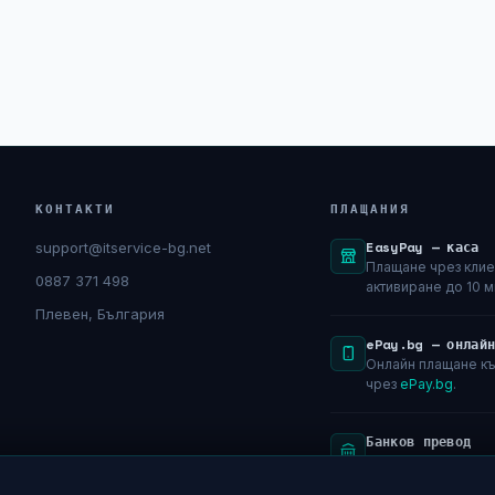
КОНТАКТИ
ПЛАЩАНИЯ
EasyPay — каса
support@itservice-bg.net
Плащане чрез клие
0887 371 498
активиране до 10 м
Плевен, България
ePay.bg — онлай
Онлайн плащане къ
чрез
ePay.bg
.
Банков превод
Само срещу фактур
BG29SOMB9130104