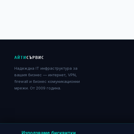
АЙТИ
СЪРВИС
Надеждна IT инфраструктура за
вашия бизнес — интернет, VPN,
firewall и бизнес комуникационни
мрежи. От 2009 година.
Използваме бисквитки