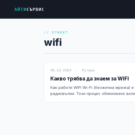
АЙТИ
СЪРВИС
// ЕТИКЕТ
wifi
08.10.2023 · Рутери
Какво трябва да знаем за WIFI
Как работи WIFI Wi-Fi (безжична мрежа) е
радиовълни. Този процес обикновено включ