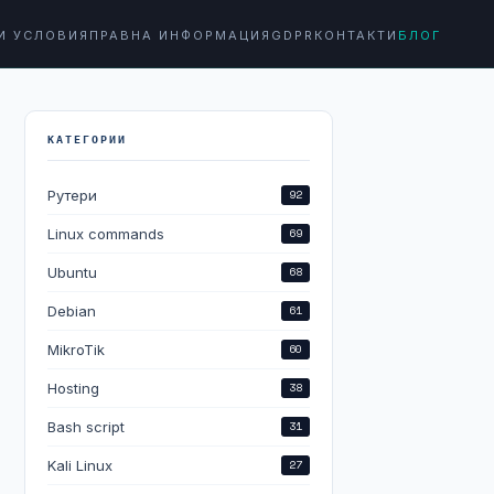
И УСЛОВИЯ
ПРАВНА ИНФОРМАЦИЯ
GDPR
КОНТАКТИ
БЛОГ
КАТЕГОРИИ
Рутери
92
Linux commands
69
Ubuntu
68
Debian
61
MikroTik
60
Hosting
38
Bash script
31
Kali Linux
27