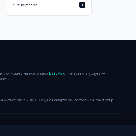
Virtualization
1
нтски номер на всяка каса
EasyPay
. При изтекла услуга —
инути.
н
м Айтисървис 2009 ЕООД от смартфон, лаптоп или компютър
а по имейл. Общинска банка АД — IBAN:
5793501