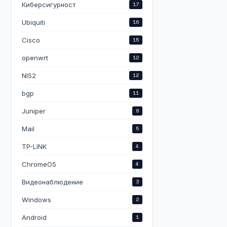
Киберсигурност
17
Ubiquiti
16
Cisco
15
openwrt
12
NIS2
12
bgp
11
Juniper
8
Mail
5
TP-LINK
4
ChromeOS
4
Видеонаблюдение
3
Windows
2
Android
1