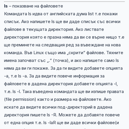
ls
– показване на файловете
Командата ls идва от английската дума list т.е покажи
списък. Ако напишете ls ще ви даде списък със всички
файлове в текущата директория. Ако листвате
директория която е празна няма да ви се върне нищо т.е
ще преминете на следващия ред за въвеждане на нова
команда. Във Linux също има „скрити“ файлове. Тяхните
имена започват със „.“ (точка), и ако напишете само ls
няма да ви ги покаже. За да ги видите добавете опцията
-a, т.е ls -a. За да видите повече информация за
файловете в дадена директория добавете опцията -l,
т.е. ls -l. Така въведена командата ще ви изпише правата
(file permission) както и размера на файловете. Ако
искате да видите всички под-директорий в дадена
директория пишете ls -R. Можете да добавяте повече
от една опция т.е. ls -laR ще ви даде всички файлове(и