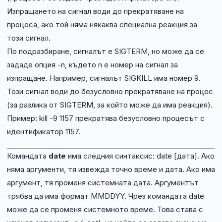
Изпращането на сигнал води до прекратяване на
процеса, ако той няма някаква специална реакция за
този сигнал.
По подразбиране, сигналът е SIGTERM, но може да се
зададе опция -n, където n е номер на сигнал за
изпращане. Например, сигналът SIGKILL има номер 9.
Този сигнал води до безусловно прекратяване на процес
(за разлика от SIGTERM, за който може да има реакция).
Пример: kill -9 1157 прекратява безусловно процесът с
идентификатор 1157.
Командата
date
има следния синтаксис: date [дата]. Ако
няма аргументи, тя извежда точно време и дата. Ако има
аргумент, тя променя системната дата. Аргументът
трябва да има формат MMDDYY. Чрез командата date
може да се променя системното време. Това става с