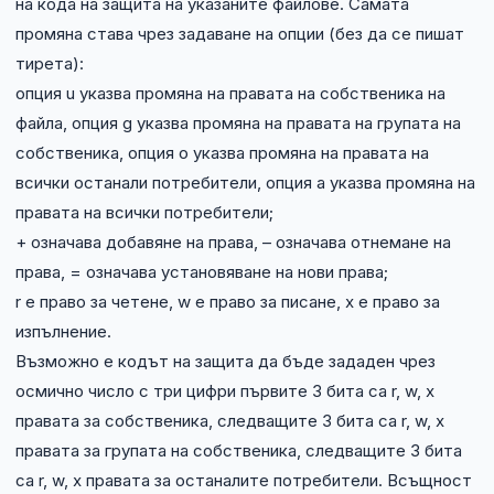
на кода на защита на указаните файлове. Самата
промяна става чрез задаване на опции (без да се пишат
тирета):
опция u указва промяна на правата на собственика на
файла, опция g указва промяна на правата на групата на
собственика, опция o указва промяна на правата на
всички останали потребители, опция a указва промяна на
правата на всички потребители;
+ означава добавяне на права, – означава отнемане на
права, = означава установяване на нови права;
r е право за четене, w е право за писане, x е право за
изпълнение.
Възможно е кодът на защита да бъде зададен чрез
осмично число с три цифри първите 3 бита са r, w, x
правата за собственика, следващите 3 бита са r, w, x
правата за групата на собственика, следващите 3 бита
са r, w, x правата за останалите потребители. Всъщност