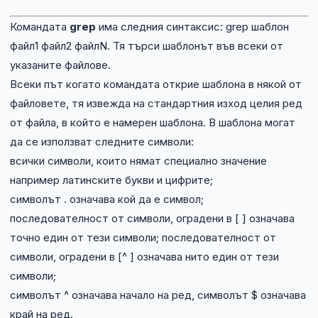
Командата
grep
има следния синтаксис: grep шаблон
файл1 файл2 файлN. Тя търси шаблонът във всеки от
указаните файлове.
Всеки път когато командата открие шаблона в някой от
файловете, тя извежда на стандартния изход целия ред
от файла, в който е намерен шаблона. В шаблона могат
да се използват следните символи:
всички символи, които нямат специално значение
например латинските букви и цифрите;
символът . означава кой да е символ;
последователност от символи, оградени в [ ] означава
точно един от тези символи; последователност от
символи, оградени в [^ ] означава нито един от тези
символи;
символът ^ означава начало на ред, символът $ означава
край на ред.