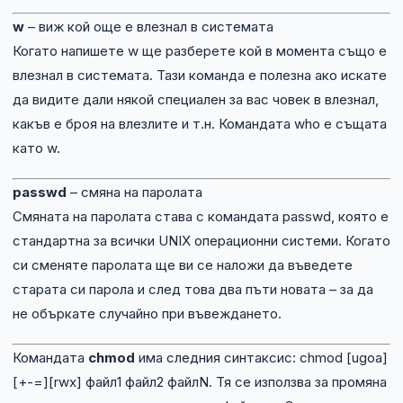
w
– виж кой още е влезнал в системата
Когато напишете w ще разберете кой в момента също е
влезнал в системата. Тази команда е полезна ако искате
да видите дали някой специален за вас човек в влезнал,
какъв е броя на влезлите и т.н. Командата who е същата
като w.
passwd
– смяна на паролата
Смяната на паролата става с командата passwd, която е
стандартна за всички UNIX операционни системи. Когато
си сменяте паролата ще ви се наложи да въведете
старата си парола и след това два пъти новата – за да
не объркате случайно при въвеждането.
Командата
chmod
има следния синтаксис: chmod [ugoa]
[+-=][rwx] файл1 файл2 файлN. Тя се използва за промяна