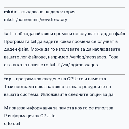
mkdir
– създаване на директория
mkdir /home/sami/newdirectory
tail
– наблюдавай какви промени се случват в даден файл
Програмата tail да видите какви промени се случват в
даден файл. Може да го използвате за да наблюдавате
вашите лог файлове, например /var/log/messages. Това
става като напишете tail -f /var/log/messages.
top
– програма за следене на CPU-то и паметта
Тази програма показва какво става с ресурсите на
вашата система. Използвайте следните опций за да:
M показва информация за памета която се използва
P информация за CPU-to
q to quit