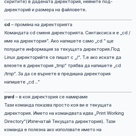
скритите) в дадената директория, нейните под-
директорий и размера на файловете.
cd
– промяна на директорията
Командата cd сменя директорията. Синтаксиса и е „cd /
име на директория“. Ако напишете само „cd “ ще
полуците информация за текущата директория.Под
Linux директорийте се пишат с „/“. T.e ако искате да
влезете в директория „tmp“ трябва да напишете „cd
/tmp“. За да се върнете в предишна директория
напишете „cd ..“
pwd
– в коя директория се намираме
Тази команда показва просто коя ви е текущата
директория. Името на командвата идва „Print Working
Directory“(Изпечатай Текущата директория). Тази
команда е полезна ако използвате името на