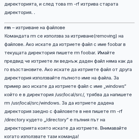
директорията, и след това rm -rf изтрива старата
директория. .
rm
– изтриване на файлове
Командата rm се използва за изтриване(removing) на
файлове. Ако искате да изтриете файл с име foobar в
текущата директория пишете rm foobar. Имайте
предвид че изтриете ли веднъж даден файл няма как да
го възстановите. Ако искате да изтриете файл от друга
директория използвайте пълното име на файла. За
пример ако искате да изтриете файл с име „windows“
който е в директория /usr/local/src/, трябва да напишете
rm /usr/local/src/windows. За да изтриете дадена
директория заедно с файловете в нея пишете rm -rf
/directory кудето „/directory“ е пълния път на
директорията която искате да изтриете. Внимавайте
когато използвате тази команда!