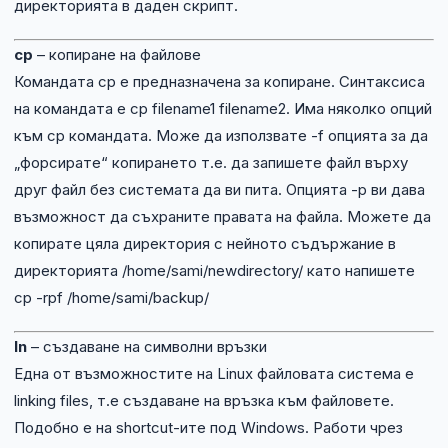
директорията в даден скрипт.
cp
– копиране на файлове
Командата cp е предназначена за копиране. Синтаксиса
на командата е cp filename1 filename2. Има няколко опций
към cp командата. Може да използвате -f опцията за да
„форсирате“ копирането т.е. да запишете файл върху
друг файл без системата да ви пита. Опцията -p ви дава
възможност да съхраните правата на файла. Можете да
копирате цяла директория с нейното съдържание в
директорията /home/sami/newdirectory/ като напишете
cp -rpf /home/sami/backup/
ln
– създаване на символни връзки
Една от възможностите на Linux файловата система е
linking files, т.е създаване на връзка към файловете.
Подобно е на shortcut-ите под Windows. Работи чрез