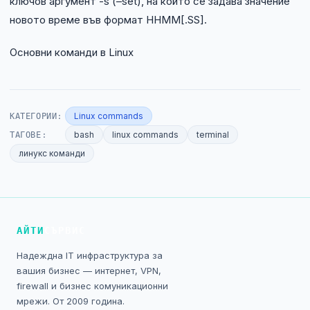
ключов аргумент -s (–set), на който се задава значение
новото време във формат HHMM[.SS].
Основни команди в Linux
КАТЕГОРИИ:
Linux commands
ТАГОВЕ:
bash
linux commands
terminal
линукс команди
АЙТИ
СЪРВИС
Надеждна IT инфраструктура за
вашия бизнес — интернет, VPN,
firewall и бизнес комуникационни
мрежи. От 2009 година.