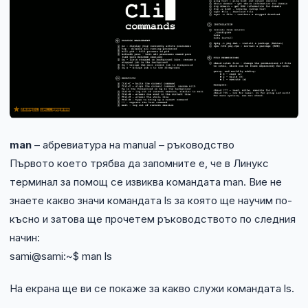
Технически изисквания
Общи условия
Правна информация
GDPR
man
– абревиатура на manual – ръководство
Контакти
Първото което трябва да запомните е, че в Линукс
терминал за помощ се извиква командата man. Вие не
Блог
знаете какво значи командата ls за която ще научим по-
късно и затова ще прочетем ръководството по следния
начин:
sami@sami:~$ man ls
На екрана ще ви се покаже за какво служи командата ls.