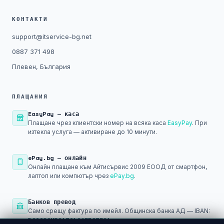
КОНТАКТИ
support@itservice-bg.net
0887 371 498
Плевен, България
ПЛАЩАНИЯ
EasyPay — каса
Плащане чрез клиентски номер на всяка каса
EasyPay
. При
изтекла услуга — активиране до 10 минути.
ePay.bg — онлайн
Онлайн плащане към Айтисървис 2009 ЕООД от смартфон,
лаптоп или компютър чрез
ePay.bg
.
Банков превод
Само срещу фактура по имейл. Общинска банка АД — IBAN:
BG29SOMB91301045793501