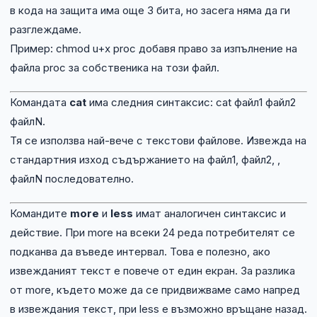
в кода на защита има още 3 бита, но засега няма да ги
разглеждаме.
Пример: chmod u+x proc добавя право за изпълнение на
файла proc за собственика на този файл.
Командата
cat
има следния синтаксис: cat файл1 файл2
файлN.
Тя се използва най-вече с текстови файлове. Извежда на
стандартния изход съдържанието на файл1, файл2, ,
файлN последователно.
Командите
more
и
less
имат аналогичен синтаксис и
действие. При more на всеки 24 реда потребителят се
подканва да въведе интервал. Това е полезно, ако
извежданият текст е повече от един екран. За разлика
от more, където може да се придвижваме само напред
в извеждания текст, при less е възможно връщане назад.