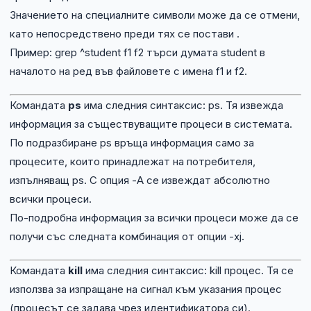
Значението на специалните символи може да се отмени,
като непосредствено преди тях се постави .
Пример: grep ^student f1 f2 търси думата student в
началото на ред във файловете с имена f1 и f2.
Командата
ps
има следния синтаксис: ps. Тя извежда
информация за съществуващите процеси в системата.
По подразбиране ps връща информация само за
процесите, които принадлежат на потребителя,
изпълняващ ps. С опция -A се извеждат абсолютно
всички процеси.
По-подробна информация за всички процеси може да се
получи със следната комбинация от опции -xj.
Командата
kill
има следния синтаксис: kill процес. Тя се
използва за изпращане на сигнал към указания процес
(процесът се задава чрез идентификатора си).