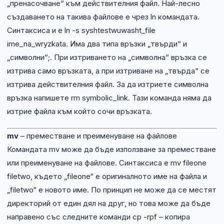
„пренасочване“ към действителния файл. Най-лесно
създаването на такива файлове е чрез ln командата.
Синтаксиса и е ln -s syshtestwuwasht_file
ime_na_wryzkata. Има два типа връзки „твърди“ и
„символни“;. При изтриването на „символна“ връзка се
изтрива само връзката, а при изтриване на „твърда“ се
изтрива действителния файл. За да изтриете символна
връзка напишете rm symbolic_link. Тази команда няма да
изтрие файла към който сочи връзката.
mv
– преместване и преименуване на файлове
Командата mv може да бъде използване за преместване
или преименуване на файлове. Синтаксиса е mv fileone
filetwo, където „fileone“ е оригиналното име на файла и
„filetwo“ е новото име. По принцип не може да се местят
директорий от един дял на друг, но това може да бъде
направено със следните команди cp -rpf – копира